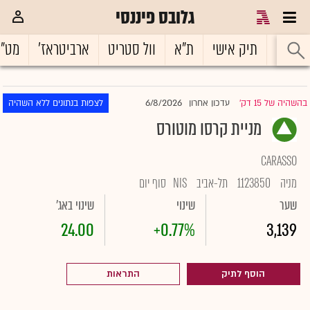
גלובס פיננסי
ראשי
תיק אישי
ת"א
וול סטריט
ארביטראז'
מט"
6/8/2026
בהשהיה של 15 דק'
עדכון אחרון
לצפות בנתונים ללא השהיה
|
מניית קרסו מוטורס
CARASSO
מניה
1123850
תל-אביב
NIS
סוף יום
שער
שינוי
שינוי באג'
24.00
+0.77%
3,139
הוסף לתיק
התראות