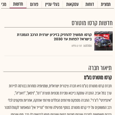
חדשות
תמצית
דוחות
עסקאות
בעלי עניין
פורום
מכיר
חדשות קרסו מוטורס
קרסו תמשיך להחזיק בזיכיון יצרנית הרכב הנמכרת
בישראל לפחות עד 2030
16.07.2026
דובי בן גדליהו
תיאור חברה
קרסו מוטורס בע"מ
חברת קרסו מוטורס בע"מ היא חברה ציבורית ישראלית, שמניותיה נסחרות בבורסה לניירות
ערך בתל אביב. החברה עוסקת בייבוא ומכירת מכוניות תוצרת “רנו”, “ניסאן”, “דאצ’יה”,
“אינפיניטי” ו"צ’רי". החברה מספקת שירותים הכוללים שירותי אחזקה, אחריות ותיקונים לכלי
רכב המשווקים על ידי קרסו מוטורס. בנוסף מפעילה שירותי "טרייד אין" המאפשר לקנות/למכור
רכבים משומשים. לחברה שירותי סוכנות ביטוח ושירותי מימון לרכישת כלי רכב, מתן שירותי