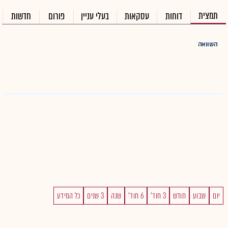
תמצית
דוחות
עסקאות
בעלי עניין
פורום
חדשות
השוואה
יום
שבוע
חודש
3 חוד'
6 חוד'
שנה
3 שנים
כל המידע