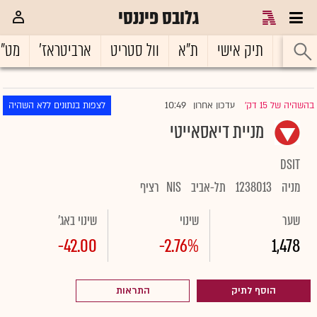
גלובס פיננסי
ראשי
תיק אישי
ת"א
וול סטריט
ארביטראז'
מט"
10:49
בהשהיה של 15 דק'
עדכון אחרון
לצפות בנתונים ללא השהיה
|
מניית דיאסאייטי
DSIT
מניה
1238013
תל-אביב
NIS
רציף
שער
שינוי
שינוי באג'
-42.00
-2.76%
1,478
הוסף לתיק
התראות