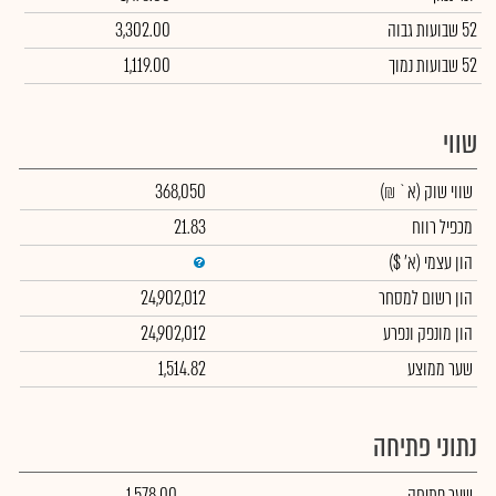
52 שבועות גבוה
3,302.00
52 שבועות נמוך
1,119.00
שווי
שווי שוק
(א` ₪)
368,050
מכפיל רווח
21.83
הון עצמי
(א' $)
הון רשום למסחר
24,902,012
הון מונפק ונפרע
24,902,012
שער ממוצע
1,514.82
נתוני פתיחה
שער פתיחה
1,578.00