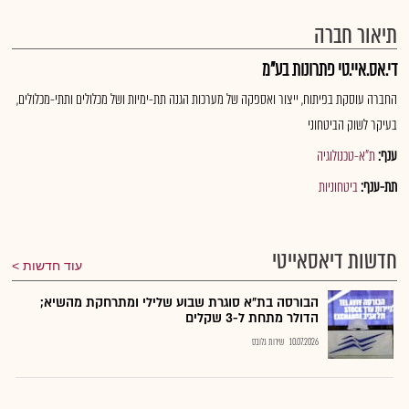
תיאור חברה
די.אס.איי.טי פתרונות בע"מ
החברה עוסקת בפיתוח, ייצור ואספקה של מערכות הגנה תת-ימיות ושל מכלולים ותתי-מכלולים,
בעיקר לשוק הביטחוני
ענף:
ת"א-טכנולוגיה
תת-ענף:
ביטחוניות
חדשות דיאסאייטי
עוד חדשות
הבורסה בת״א סוגרת שבוע שלילי ומתרחקת מהשיא;
הדולר מתחת ל-3 שקלים
10.07.2026
שירות גלובס