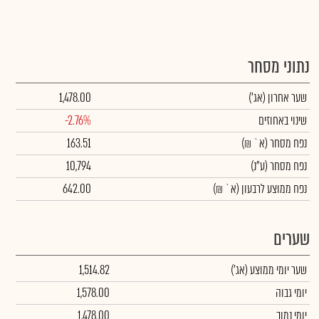
נתוני מסחר
שער אחרון
(אג')
1,478.00
שינוי באחוזים
-2.76%
נפח מסחר
(א` ₪)
163.51
נפח מסחר
(ע"נ)
10,794
נפח ממוצע לרבעון (א` ₪)
642.00
שערים
שער יומי ממוצע
(אג')
1,514.82
יומי גבוה
1,578.00
יומי נמוך
1,478.00