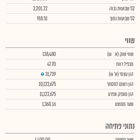
52 שבועות גבוה
2,201.22
52 שבועות נמוך
918.51
שווי
שווי שוק
(א` ₪)
138,480
מכפיל רווח
47.70
הון עצמי
(א' ₪)
31,739
הון רשום למסחר
10,122,675
הון מונפק ונפרע
11,122,675
שער ממוצע
1,360.16
נתוני פתיחה
שער פתיחה
1,400.00