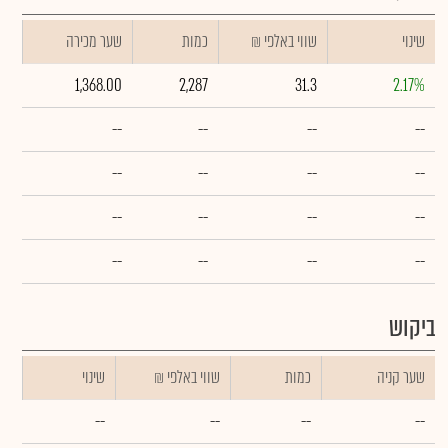
שינוי
₪ שווי באלפי
כמות
שער מכירה
1,368.00
2,287
31.3
2.17%
--
--
--
--
--
--
--
--
--
--
--
--
--
--
--
--
ביקוש
שער קניה
כמות
₪ שווי באלפי
שינוי
--
--
--
--