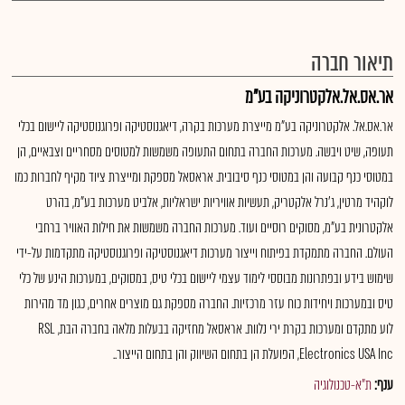
תיאור חברה
אר.אס.אל.אלקטרוניקה בע"מ
אר.אס.אל. אלקטרוניקה בע"מ מייצרת מערכות בקרה, דיאגנוסטיקה ופרוגנוסטיקה ליישום בכלי
תעופה, שיט ויבשה. מערכות החברה בתחום התעופה משמשות למטוסים מסחריים וצבאיים, הן
במטוסי כנף קבועה והן במטוסי כנף סיבובית. אראסאל מספקת ומייצרת ציוד מקיף לחברות כמו
לוקהיד מרטין, ג'נרל אלקטריק, תעשיות אוויריות ישראליות, אלביט מערכות בע"מ, בהרט
אלקטרונית בע"מ, מסוקים רוסיים ועוד. מערכות החברה משמשות את חילות האוויר ברחבי
העולם. החברה מתמקדת בפיתוח וייצור מערכות דיאגנוסטיקה ופרוגנוסטיקה מתקדמות על-ידי
שימוש בידע ובפתרונות מבוססי לימוד עצמי ליישום בכלי טיס, במסוקים, במערכות הינע של כלי
טיס ובמערכות ויחידות כוח עזר מרכזיות. החברה מספקת גם מוצרים אחרים, כגון מד מהירות
לוע מתקדם ומערכות בקרת ירי נלוות. אראסאל מחזיקה בבעלות מלאה בחברה הבת, RSL
Electronics USA Inc, הפועלת הן בתחום השיווק והן בתחום הייצור..
ענף:
ת"א-טכנולוגיה