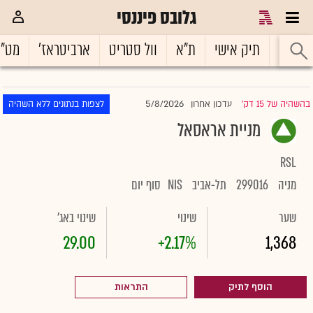
גלובס פיננסי
ראשי
תיק אישי
ת"א
וול סטריט
ארביטראז'
מט"
5/8/2026
בהשהיה של 15 דק'
עדכון אחרון
לצפות בנתונים ללא השהיה
|
מניית אראסאל
RSL
מניה
299016
תל-אביב
NIS
סוף יום
שער
שינוי
שינוי באג'
29.00
+2.17%
1,368
הוסף לתיק
התראות