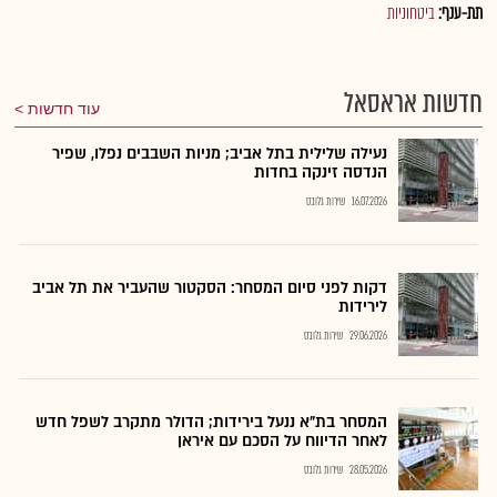
תת-ענף:
ביטחוניות
חדשות אראסאל
עוד חדשות
נעילה שלילית בתל אביב; מניות השבבים נפלו, שפיר
הנדסה זינקה בחדות
16.07.2026
שירות גלובס
דקות לפני סיום המסחר: הסקטור שהעביר את תל אביב
לירידות
29.06.2026
שירות גלובס
המסחר בת"א ננעל בירידות; הדולר מתקרב לשפל חדש
לאחר הדיווח על הסכם עם איראן
28.05.2026
שירות גלובס