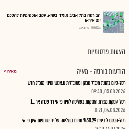
הבורסה בתל אביב ננעלה בשיא, עקב אופטימיות להסכם
עם איראן
25.05.2026
שירות גלובס
הצעות פרסומיות
הודעות בורסה - מאיה
מאיה
רסל-סיום כהונת מנכ"ל מכהן וסמנכ"לית מ.אנוש ומינוי מנכ"ל חדש
05.08.2026, 09:40
רסל-עסקת מכירת החזקות ב.שליטה לאיון פי אי רד פנדה אר ...1
04.08.2026, 11:21
רסל-הסכם לרכישת %50.29 מניות ב.שליטה על ידי שותפות איון פי אי