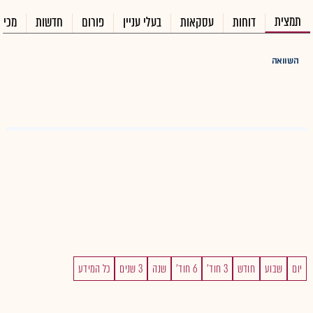
תמצית
דוחות
עסקאות
בעלי עניין
פורום
חדשות
מכיר
השוואה
יום
שבוע
חודש
3 חוד'
6 חוד'
שנה
3 שנים
כל המידע