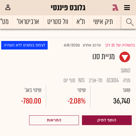
גלובס פיננסי
ראשי
תיק אישי
ת"א
וול סטריט
ארביטראז'
מט"
6/8/2026
בהשהיה של 15 דק'
עדכון אחרון
לצפות בנתונים ללא השהיה
|
מניית סנו
SANO
מניה
813014
תל-אביב
NIS
סוף יום
שער
שינוי
שינוי באג'
-780.00
-2.08%
36,740
הוסף לתיק
התראות