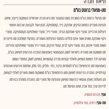
תיאור חברה
סנו-מפעלי ברונוס בע"מ
סנו מפעלי ברונוס בע"מ המוכרת בשם המקוצר סנו היא חברה ישראלית העוסקת בייצור, שיווק
והפצת מוצרים בתחום הניקיון, אחזקה, נייר, קוסמטיקה, סבון ועוד. לקבוצה ארבעה תחומי
פעילות מרכזיים: מוצרי ניקוי ואחזקת הבית ; מוצרי נייר; מוצרי טואלטיקה וקוסמטיקה; מוצרי
ניקוי ואחזקה שונים אשר אינם נכללים בתחומי הפעילות האחרים. במפעלי תשלובת סנו מייצרים
מאות מוצרי איכות, כמו: מוצרי ניקוי לבית, קוטלי חרקים, מוצרי נייר ומוצרי טואלטיקה והיגיינה.
סנו משווקת את מוצריה בישראל לשוק הקמעונאי באמצעות החברה הדרומית לשיווק בע"מ,
ומגיעה לכל רשתות השיווק ולאלפי נקודות מכירה קמעוניות. השיווק לשוק המוסדי נעשה
באמצעות סנו פרופשיונל בע"מ למוסדות ציבור, בתי- חולים, בתי-מלון, אולמות אירועים וארגונים
קהילתיים. החברה הדרומית לשיווק וסנו פרופשיונל בע"מ משווקות מאות מוצרים לאלפי לקוחות,
והן פועלות באופן עצמאי כזרועות השיווק וההפצה של מוצרי סנו. החברה נסחרת בבורסה
לניירות ערך בתל אביב תחת הסימול סנו.
ענף:
חברות תעשיה
תת-ענף:
כימיה, גומי ופלסטיק