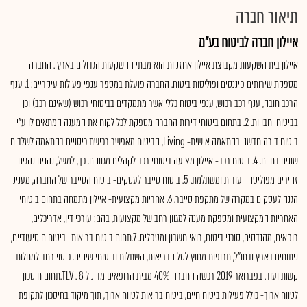
תיאור חברה
איילון חברה לביטוח בע"מ
איילון בית השקעות מקבוצת איילון אחזקות הוא מבתי ההשקעות הגדולים בארץ . החברה
מספקת שירותים פיננסים ופוליסות ביטוח. החברה פועלת במספר ענפי פעילות עיקריים: 1. ענף
הרכב חובה, ענף רכב רכוש, ענפי ביטוח כללי אשר מתמקדים בביטוחי רכוש (שאינם רכב) וכן
בביטוחי חבויות. 2. בתחום ביטוחי דירות החברה מספקת לכל לקוח את המענה המתאים לו ע"י
ביטוח דירה חדשני בהתאמה אישית- Living, הביטוח מאפשר רכישת כיסויים בהתאמה לשלבים
שונים בחיים. 4. ביטוח רכב- איילון מציעה ביטוחי רכב לקהלים מגוונים. כך, למשל, נהנים נהגים
זהירים מפוליסה ייעודית ומשתלמת. 5. ביטוח סייבר לעסקים- ביטוח הסייבר של החברה, מעניק
הגנה לעסקים במקרה של מתקפת סייבר. 6. אחריות מקצועית- איילון מתמחה בתחום ביטוחי
האחריות המקצועית ומספקת מענה למגוון רחב של מקצועות, בהם: עורכי דין, אדריכלים,
רופאים, מהנדסים, סוכני ביטוח, רואי חשבון ומטפלים. 7.תחום ביטוח בריאות- ביטוחים סיעודיים,
ניתוחים בארץ ובחו"ל, תרופות מחוץ לסל הבריאות, השתלות וביטוחי שיניים. כיסוי רחב למחלות
קשות ועוד. בפברואר 2019 רכשה החברה 40% מבית הרופאים מדיקל TLV . 8.תחום חיסכון
לטווח ארוך- כולל פעילות ביטוח חיים, ביטוח בריאות לטווח ארוך, תוך מיקוד בחיסכון לתקופת