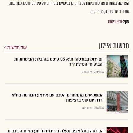
הפרישה במסגרת פוליסות ביטוח לסוגיהן, וכן בכיסויים ביטוחיים של סיכונים שונים, כגון: נכות,
אובדן כושר עבודה, מוות ועוד..
ענף:
ת"א ביטוח
חדשות איילון
עוד חדשות
יום ירוק בבורסה: ת"א 35 טיפס בהובלת הביטחוניות
והביטוח; הנדל"ן ירד
21.07.2026
שירות גלובס
המשקיעים מתמחרים הסכם עם איראן; הבורסה בת"א
ירדה יום שני ברציפות
16.06.2026
שירות גלובס
הבורסה בתל אביב ננעלה בירידות חדות; מניות השבבים