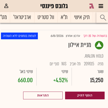
גלובס פיננסי
ראשי
תיק אישי
ת"א
וול סטריט
ארביטראז'
מט"
6/8/2026
בהשהיה של 15 דק'
עדכון אחרון
לצפות בנתונים ללא השהיה
|
מניית איילון
AYALON HOLD.
מניה
209015
תל-אביב
NIS
סוף יום
שער
שינוי
שינוי באג'
660.00
+4.52%
15,250
הוסף לתיק
התראות