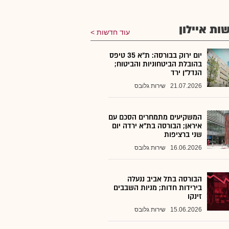
ות איילון
עוד חדשות
יום ירוק בבורסה: ת"א 35 טיפס
בהובלת הביטחוניות והביטוח;
הנדל"ן ירד
21.07.2026
שירות גלובס
המשקיעים מתמחרים הסכם עם
איראן; הבורסה בת"א ירדה יום
שני ברציפות
16.06.2026
שירות גלובס
הבורסה בתל אביב ננעלה
בירידות חדות; מניות השבבים
זינקו
15.06.2026
שירות גלובס