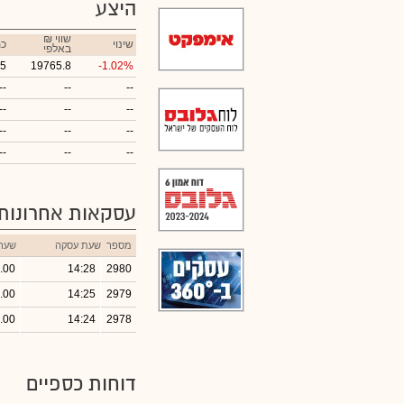
היצע
₪ שווי
שינוי
כמ
באלפי
75
19765.8
-1.02%
--
--
--
--
--
--
--
--
--
--
--
--
עסקאות אחרונות
מספר
שעת עסקה
שער
.00
14:28
2980
.00
14:25
2979
.00
14:24
2978
דוחות כספיים