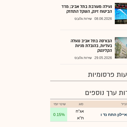
נעילה מעורבת בתל אביב; מדד
הביטוח זינק, השקל התחזק
08.06.2026
שירות גלובס
הבורסה בתל אביב ננעלה
בעליות, בהובלת מניות
הקלינטק
29.05.2026
שירות גלובס
ות פרסומיות
רות ערך נוספים
ייר
סוג
שינוי יומי
אג"ח
איילון התח נד ו
0.15%
ת"א