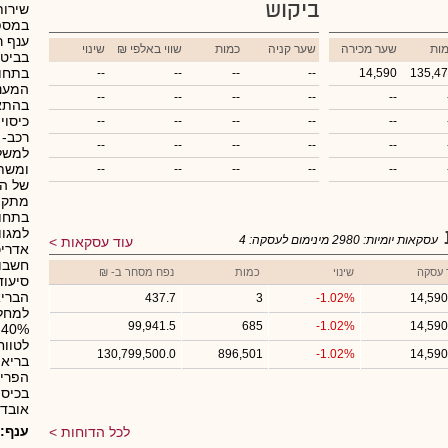
ביקוש
שירות
ענף ר
ות
שער מכירה
שער קניה
כמות
₪ שווי באלפי
שינוי
בתחום
--
--
--
--
14,590
135,4
המענה
--
--
--
--
--
--
--
--
--
--
רכב- 
--
--
--
--
--
למשל,
--
--
--
--
--
של הח
בתחום
למגוו
עסקאות יומיות:
2980
מינימום לעסקה:
4
עוד עסקאות
אדריכ
 עסקה
שינוי
כמות
נפח מסחר ב- ₪
סיעוד
הבריא
437.7
3
-1.02%
14,590
99,941.5
685
-1.02%
14,590
לטווח
130,799,500.0
896,501
-1.02%
14,590
בריאו
הפריש
בכיסו
אובדן
ענף:
לכל הדוחות