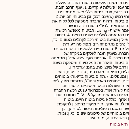
ים פיננסים ופוליסות ביטוח. החברה פועלת
במספר ענפי פעילות עיקריים: 1. ענף הרכב חובה,
כב רכוש, ענפי ביטוח כללי אשר מתמקדים
בביטוחי רכוש (שאינם רכב) וכן בביטוחי חבויות. 2.
 ביטוחי דירות החברה מספקת לכל לקוח את
 המתאים לו ע"י ביטוח דירה חדשני
בהתאמה אישית- Living, הביטוח מאפשר רכישת
כיסויים בהתאמה לשלבים שונים בחיים. 4. ביטוח
איילון מציעה ביטוחי רכב לקהלים מגוונים. כך,
 נהנים נהגים זהירים מפוליסה ייעודית
ומשתלמת. 5. ביטוח סייבר לעסקים- ביטוח הסייבר
ברה, מעניק הגנה לעסקים במקרה של
מתקפת סייבר. 6. אחריות מקצועית- איילון מתמחה
 ביטוחי האחריות המקצועית ומספקת מענה
ן רחב של מקצועות, בהם: עורכי דין,
לים, רופאים, מהנדסים, סוכני ביטוח, רואי
חשבון ומטפלים. 7.תחום ביטוח בריאות- ביטוחים
יים, ניתוחים בארץ ובחו"ל, תרופות מחוץ לסל
ות, השתלות וביטוחי שיניים. כיסוי רחב
למחלות קשות ועוד. בפברואר 2019 רכשה החברה
40% מבית הרופאים מדיקל TLV . 8.תחום חיסכון
 ארוך- כולל פעילות ביטוח חיים, ביטוח
ת לטווח ארוך, תוך מיקוד בחיסכון לתקופת
ה במסגרת פוליסות ביטוח לסוגיהן, וכן
יים ביטוחיים של סיכונים שונים, כגון: נכות,
 כושר עבודה, מוות ועוד..
ת"א ביטוח