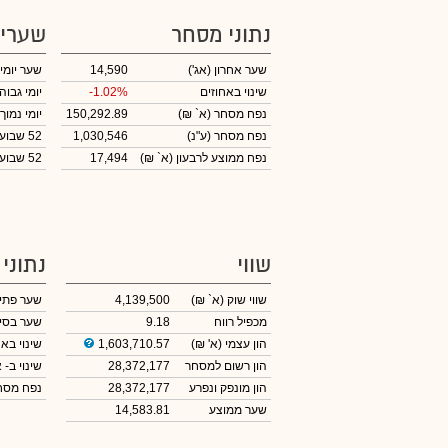
נתוני מסחר
שערי
שער אחרון
(אג')
14,590
שער יומי
שינוי באחוזים
-1.02%
יומי גבוה
נפח מסחר
(א` ₪)
150,292.89
יומי נמוך
נפח מסחר
(ע"נ)
1,030,546
52 שבועות גבוה
נפח ממוצע לרבעון (א` ₪)
17,494
52 שבועות נמוך
שווי
נתוני
שווי שוק
(א` ₪)
4,139,500
שער פתי
מכפיל רווח
9.18
שער בסי
הון עצמי
(א' ₪)
1,603,710.57
שינוי באח
הון רשום למסחר
28,372,177
שינוי
ב- א
הון מונפק ונפרע
28,372,177
נפח מס
שער ממוצע
14,583.81