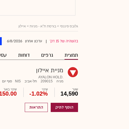
גלובס פיננסי
>
בורסת ת"א - מניות
> איילון
6/8/2026
בהשהיה של 15 דק'
עדכון אחרון
|
תמצית
גרפים
דוחות
עסק
מניית איילון
AYALON HOLD.
מניה
209015
תל-אביב
NIS
סוף יום
שער
שינוי
שינוי באג'
150.00
-1.02%
14,590
הוסף לתיק
התראות