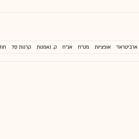
ארביטראז'
אופציות
מט"ח
אג"ח
ק. נאמנות
קרנות סל
חוז