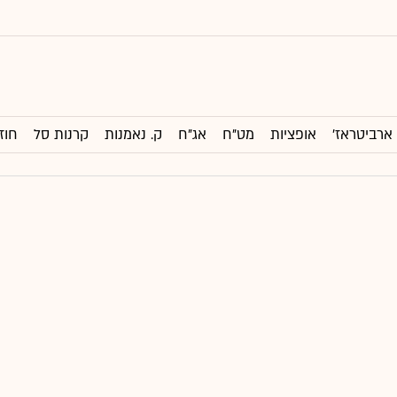
ארביטראז'
אופציות
מט"ח
אג"ח
ק. נאמנות
קרנות סל
חוז