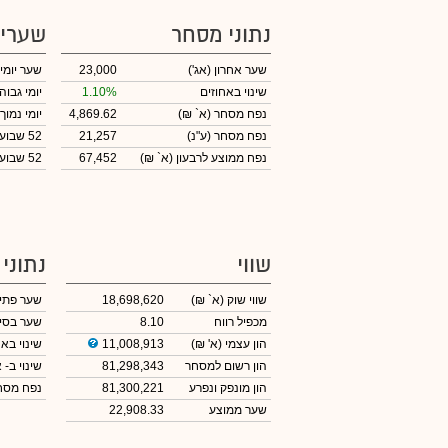
נתוני מסחר
שערי
שער אחרון
(אג')
23,000
שער יומי
שינוי באחוזים
1.10%
יומי גבוה
נפח מסחר
(א` ₪)
4,869.62
יומי נמוך
נפח מסחר
(ע"נ)
21,257
52 שבועות גבוה
נפח ממוצע לרבעון (א` ₪)
67,452
52 שבועות נמוך
שווי
נתוני
שווי שוק
(א` ₪)
18,698,620
שער פתי
מכפיל רווח
8.10
שער בסי
הון עצמי
(א' ₪)
11,008,913
שינוי באח
הון רשום למסחר
81,298,343
שינוי
ב- א
הון מונפק ונפרע
81,300,221
נפח מס
שער ממוצע
22,908.33