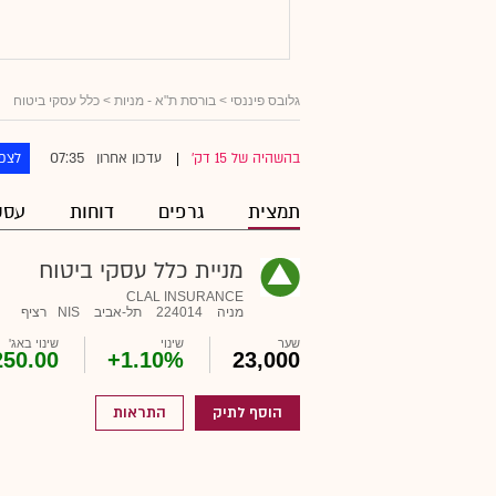
גלובס פיננסי
>
בורסת ת"א - מניות
> כלל עסקי ביטוח
07:35
בהשהיה של 15 דק'
עדכון אחרון
לצפו
|
תמצית
גרפים
דוחות
עסק
מניית כלל עסקי ביטוח
CLAL INSURANCE
מניה
224014
תל-אביב
NIS
רציף
שער
שינוי
שינוי באג'
250.00
+1.10%
23,000
הוסף לתיק
התראות