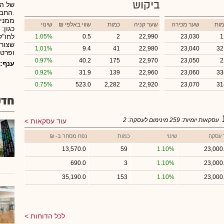
ביקוש
של הח
ממניו
מות
שער מכירה
שער קניה
כמות
₪ שווי באלפי
שינוי
כגון:
לחו"ל
1.05%
0.5
2
22,990
23,030
1
שצורכ
1.01%
9.4
41
22,980
23,040
32
ופרטי
0.97%
40.2
175
22,970
23,050
2
ענף:
0.92%
31.9
139
22,960
23,060
33
0.75%
523.0
2,282
22,920
23,070
31
חדש
עסקאות יומיות:
259
מינימום לעסקה:
2
עוד עסקאות
 עסקה
שינוי
כמות
נפח מסחר ב- ₪
13,570.0
59
1.10%
23,000
690.0
3
1.10%
23,000
35,190.0
153
1.10%
23,000
לכל הדוחות