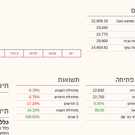
ם
 ממוצע
(אג')
22,908.33
23,040
22,770
29,900
14,404.82
יום
שבוע
חודש
3 חוד'
 פתיחה
תשואות
חיפ
חה
22,830
מתחילת השבוע
-0.78%
ס
22,750
מתחילת החודש
-0.78%
וזים
0.35%
3 חודשים
-17.24%
תיא
ג'
80.00
מתחילת השנה
14.10%
חר
(א` ₪)
3 שנים
339.92%
כלל 
כלל ה
הפועל