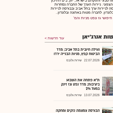
גז טבעי והפקתם בישראל, יוון, בים התיכון
הצפוני. ניירות הערך של החברה נסחרות
ה לניירות ערך בתל אביב ובבורסה לניירות
לונדון. לחברה מטות באתונה ובלונדון..
חיפושי גז ונפט מניות והמ'
ות אנרג'יאן
עוד חדשות
נעילה חיובית בתל אביב; מדד
הביטוח קפץ, מניות הבנייה ירדו
22.07.2026
שירות גלובס
ת"א פתחה את השבוע
ביציבות; מדד נפט וגז זינק
במעל 2%
13.07.2026
שירות גלובס
הבורסה צמצמה נזקים ומחקה