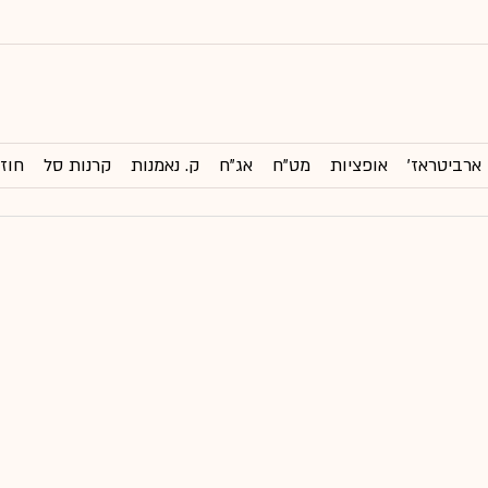
ארביטראז'
אופציות
מט"ח
אג"ח
ק. נאמנות
קרנות סל
חוזי