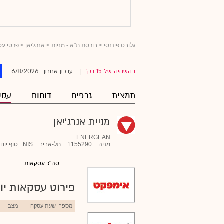
גלובס פיננסי
>
בורסת ת"א - מניות
>
אנרג'יאן
> פרטי עס
6/8/2026
בהשהיה של 15 דק'
עדכון אחרון
|
תמצית
גרפים
דוחות
עסק
מניית אנרג'יאן
ENERGEAN
מניה
1155290
תל-אביב
NIS
סוף יום
סה"כ עסקאות
פירוט עסקאות יומ
מספר
שעת עסקה
מצב