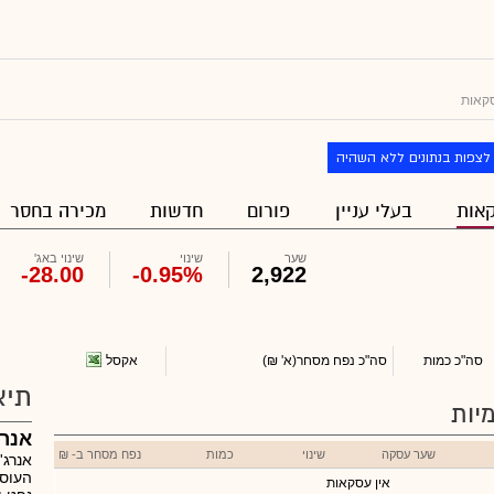
קאות
לצפות בנתונים ללא השהיה
אות
בעלי עניין
פורום
חדשות
מכירה בחסר
שער
שינוי
שינוי באג'
-28.00
-0.95%
2,922
אקסל
סה"כ כמות
סה"כ נפח מסחר
(א' ₪)
תיא
יות
אנרג
שער עסקה
שינוי
כמות
נפח מסחר ב- ₪
אנרג'
העוסק
אין עסקאות