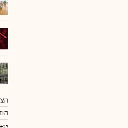
הצע
הוד
אנאג