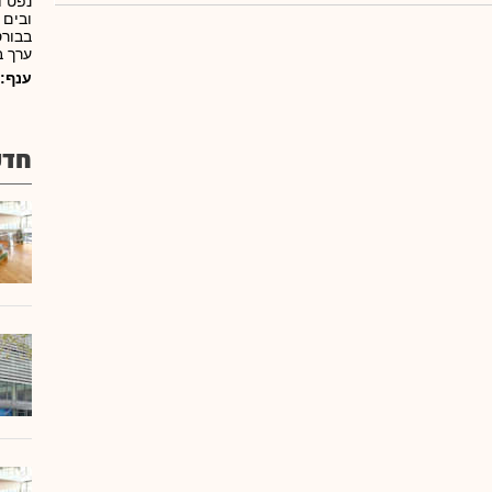
נפט ו
ובים 
בבורס
ערך ב
ענף:
חדש