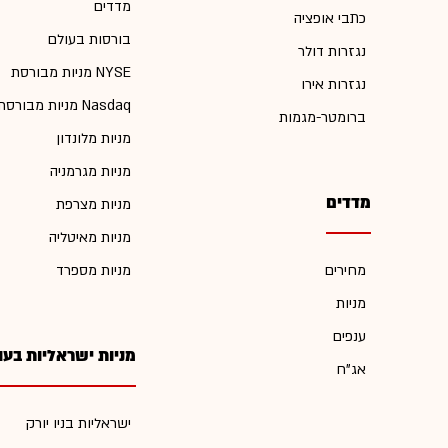
מדדים
כתבי אופציה
בורסות בעולם
נגזרות דולר
מניות מבורסת NYSE
נגזרות אירו
מניות מבורסת Nasdaq
ברומטר-מגמות
מניות מלונדון
מניות מגרמניה
מדדים
מניות מצרפת
מניות מאיטליה
מחירים
מניות מספרד
מניות
ענפים
מניות ישראליות בעו
אג"ח
ישראליות בניו יורק