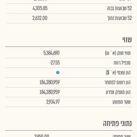
52 שבועות גבוה
4,305.85
52 שבועות נמוך
2,632.00
שווי
שווי שוק
(א` ₪)
5,384,690
מכפיל רווח
-27.55
הון עצמי
(א` $)
הון רשום למסחר
184,280,959
הון מונפק ונפרע
184,280,959
שער ממוצע
2,934.97
נתוני פתיחה
שער פתיחה
2,950.00