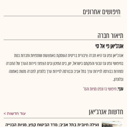
חיפושים אחרונים
תיאור חברה
אנרג'יאן פי אל סי
אנרג'יאן נפט וגז היא חברה ציבורית בריטית העוסקת באמצעות שותפויות וחברות בנות
בחיפושי נפט וגז טבעי והפקתם בישראל, יוון, בים התיכון ובים הצפוני. ניירות הערך של החברה
נסחרות בבורסה לניירות ערך בתל אביב ובבורסה לניירות ערך בלונדון. לחברה מטות באתונה
ובלונדון..
ענף:
חיפושי גז ונפט מניות והמ'
חדשות אנרג'יאן
עוד חדשות
נעילה חיובית בתל אביב; מדד הביטוח קפץ, מניות הבנייה