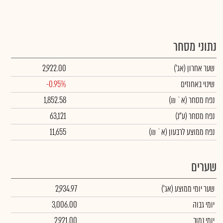
נתוני מסחר
שער אחרון
(אג')
2,922.00
שינוי באחוזים
-0.95%
נפח מסחר
(א` ₪)
1,852.58
נפח מסחר
(ע"נ)
63,121
נפח ממוצע לרבעון (א` ₪)
11,655
שערים
שער יומי ממוצע
(אג')
2,934.97
יומי גבוה
3,006.00
יומי נמוך
2,921.00