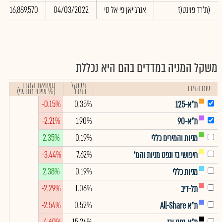
(ת'רד פוינט(ז
אנרג'יאן פי אל סי
04/03/2022
16,889,570
משקל המניה במדדים בהם היא נכללת
משקל
תשואת המדד
שם המדד
במדד
(% שינוי חודשי)
-0.15%
0.35%
ת"א-125
-2.21%
1.90%
ת"א-90
2.35%
0.19%
מניות והמירים כללי
-3.44%
7.62%
חיפושי גז ונפט מניות והמ'
2.38%
0.19%
מניות כללי
-2.29%
1.06%
תל-דיב
-2.54%
0.52%
ת"א All-Share