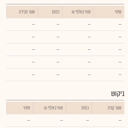
שינוי
₪ שווי באלפי
כמות
שער מכירה
--
--
--
--
--
--
--
--
--
--
--
--
--
--
--
--
--
--
--
--
ביקוש
שער קניה
כמות
₪ שווי באלפי
שינוי
--
--
--
--