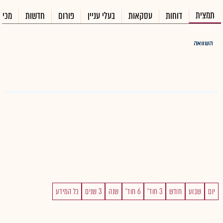
תמצית
דוחות
עסקאות
בעלי עניין
פורום
חדשות
מכיר
השוואה
יום
שבוע
חודש
3 חוד'
6 חוד'
שנה
3 שנים
כל המידע