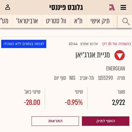
גלובס פיננסי
ראשי
תיק אישי
ת"א
וול סטריט
ארביטראז'
מט"
10:44
בהשהיה של 15 דק'
עדכון אחרון
לצפות בנתונים ללא השהיה
|
מניית אנרג'יאן
ENERGEAN
מניה
1155290
תל-אביב
NIS
סוף יום
שער
שינוי
שינוי באג'
-28.00
-0.95%
2,922
הוסף לתיק
התראות