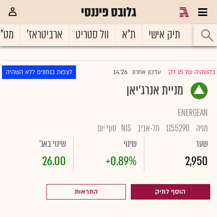
גלובס פיננסי
ראשי
תיק אישי
ת"א
וול סטריט
ארביטראז'
מט"
14:26
בהשהיה של 15 דק'
עדכון אחרון
לצפות בנתונים ללא השהיה
|
מניית אנרג'יאן
ENERGEAN
מניה
1155290
תל-אביב
NIS
סוף יום
שער
שינוי
שינוי באג'
26.00
+0.89%
2,950
הוסף לתיק
התראות