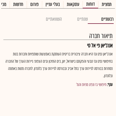
דוחות
תמצית
עסקאות
בעלי עניין
פורום
חדשות
מכיר
רבעוניים
שנתיים
השוואתיים
תיאור חברה
אנרג'יאן פי אל סי
אנרג'יאן נפט וגז היא חברה ציבורית בריטית העוסקת באמצעות שותפויות וחברות בנות
בחיפושי נפט וגז טבעי והפקתם בישראל, יוון, בים התיכון ובים הצפוני. ניירות הערך של החברה
נסחרות בבורסה לניירות ערך בתל אביב ובבורסה לניירות ערך בלונדון. לחברה מטות באתונה
ובלונדון..
ענף:
חיפושי גז ונפט מניות והמ'