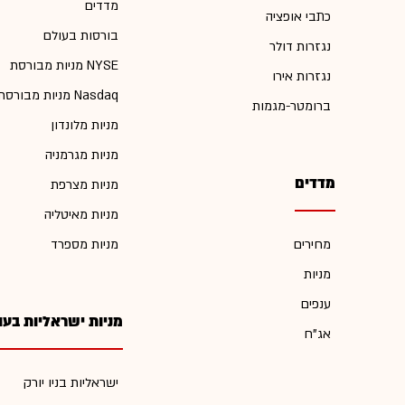
מדדים
כתבי אופציה
בורסות בעולם
נגזרות דולר
מניות מבורסת NYSE
נגזרות אירו
מניות מבורסת Nasdaq
ברומטר-מגמות
מניות מלונדון
מניות מגרמניה
מדדים
מניות מצרפת
מניות מאיטליה
מחירים
מניות מספרד
מניות
ענפים
מניות ישראליות בעו
אג"ח
ישראליות בניו יורק