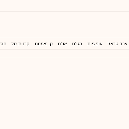
ארביטראז'
אופציות
מט"ח
אג"ח
ק. נאמנות
קרנות סל
חוזי