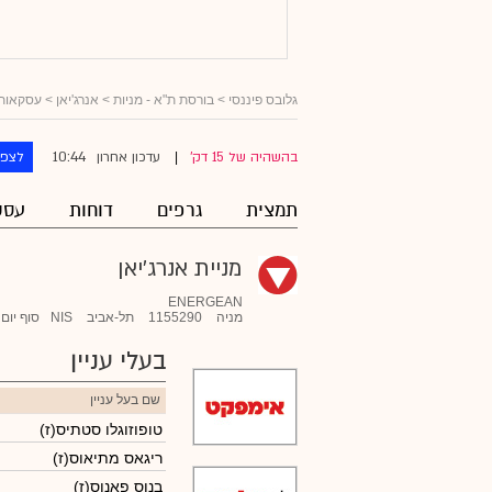
גלובס פיננסי
>
בורסת ת"א - מניות
>
אנרג'יאן
> עסקאות ב
10:44
בהשהיה של 15 דק'
עדכון אחרון
לצפו
|
תמצית
גרפים
דוחות
עסק
מניית אנרג'יאן
ENERGEAN
מניה
1155290
תל-אביב
NIS
סוף יום
בעלי עניין
שם בעל עניין
טופוזוגלו סטתיס(ז)
ריגאס מתיאוס(ז)
בנוס פאנוס(ז)