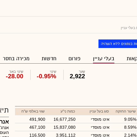
עלי עניין
ת בנתונים ללא השהיה
אות
בעלי עניין
פורום
חדשות
מכירה בחסר
שער
שינוי
שינוי באג'
-28.00
-0.95%
2,922
תיא
שיעור החזקה
סוג בעל עניין
כמות ני"ע
שווי באלפי ש"ח
9.05%
אינו מוסדי
16,677,250
491,900
אנרג
8.59%
אינו מוסדי
15,837,080
467,100
אנרג'
העוסק
2.14%
אינו מוסדי
3,951,112
116,500