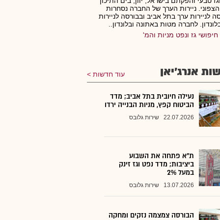
גז טבעי והפקתם בישראל, יוון, בים התיכון
הצפוני. ניירות הערך של החברה נסחרות
ה לניירות ערך בתל אביב ובבורסה לניירות
לונדון. לחברה מטות באתונה ובלונדון..
חיפושי גז ונפט מניות והמ'
ות אנרג'יאן
עוד חדשות
נעילה חיובית בתל אביב; מדד
הביטוח קפץ, מניות הבנייה ירדו
22.07.2026
שירות גלובס
ת"א פתחה את השבוע
ביציבות; מדד נפט וגז זינק
במעל 2%
13.07.2026
שירות גלובס
הבורסה צמצמה נזקים ומחקה