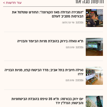
חדשות מגה אור
עוד חדשות
"המכירה הגדולה מאז הקורונה": החודש שטלטל את
הבורסות מסביב לעולם
31.07.2026
שירי חביב ולדהורן
ת"א ננעלה בירוק בהובלת מניות הביומד והבנייה
31.07.2026
שירות גלובס
נעילה חיובית בתל אביב; מדד הביטוח קפץ, מניות הבנייה
ירדו
22.07.2026
שירות גלובס
יום ירוק בבורסה: ת"א 35 טיפס בהובלת הביטחוניות
והביטוח; הנדל"ן ירד