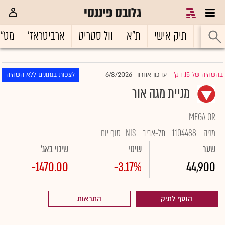
גלובס פיננסי
ראשי
תיק אישי
ת"א
וול סטריט
ארביטראז'
מט"
6/8/2026
בהשהיה של 15 דק'
עדכון אחרון
לצפות בנתונים ללא השהיה
|
מניית מגה אור
MEGA OR
מניה
1104488
תל-אביב
NIS
סוף יום
שער
שינוי
שינוי באג'
-1470.00
-3.17%
44,900
הוסף לתיק
התראות