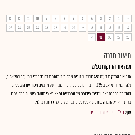
13
12
11
10
9
8
7
6
5
4
3
2
1
<
27
26
25
24
23
22
21
20
19
18
17
16
15
14
>
31
30
29
28
תיאור חברה
מגה אור החזקות בע"מ
מגה אור החזקות בע"מ היא חברה ציבורית שמניותיה נסחרות בבורסה לניירות ערך בתל אביב,
כלולה במדד תל אביב 125. החברה עוסקת בייזום והשכרה של מרכזים מסחריים ולוגיסטיים,
ומחזיקה בחברת "אפי נכסים".מיקומם של המרכזים נמצא בצירי תנועה ראשיים המפוזרים
ברחבי הארץ. לחברה שותפים אסטרטגיים, כגון :ביג מרכזי קניות, רמי לוי..
ענף:
נדל"ן ובינוי מניות והמירים