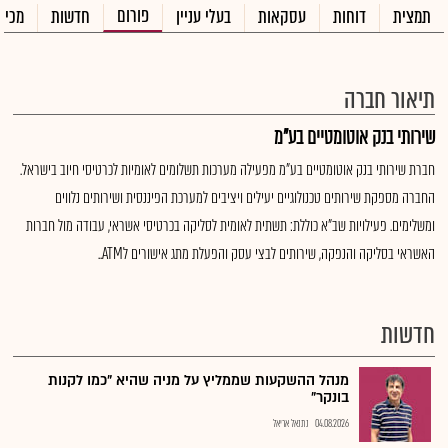
פורום
תמצית
דוחות
עסקאות
בעלי עניין
חדשות
מכיר
תיאור חברה
שירותי בנק אוטומטיים בע"מ
חברת שירותי בנק אוטומטיים בע"מ מפעילה מערכות תשלומים לאומיות לכרטיסי חיוב בישראל.
החברה מספקת שירותים טכנולוגיים יעילים ויציבים למערכת הפיננסית ושירותים נלווים
ומשלימים. פעילויות שב"א כוללת: תשתית לאומית לסליקה בכרטיסי אשראי, עבודה מול חברות
האשראי בסליקה והנפקה, שירותים לבצי עסק והפעלת מתג אישורים לATM..
חדשות
מנהל ההשקעות שממליץ על מניה שהיא "כמו לקנות
בונקר"
04.08.2026
נתנאל אריאל