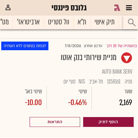
גלובס פיננסי
ראשי
תיק אישי
ת"א
וול סטריט
ארביטראז'
מט"
7/8/2026
בהשהיה של 15 דק'
עדכון אחרון
לצפות בנתונים ללא השהיה
|
מניית שירותי בנק אוטו
AUTO BANK SERV
מניה
1158161
תל-אביב
NIS
סוף יום
שער
שינוי
שינוי באג'
-10.00
-0.46%
2,169
הוסף לתיק
התראות