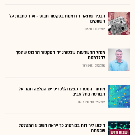
הבכיר שרואה הזדמנות בסקטור חבוט - ועוד כתבות על
השווקים
01.08.2026
כתבי גלובס
מנהל ההשקעות שבטוח: זה הסקטור החבוט שהפך
להזדמנות
28.07.2026
נתנאל אריאל
מחזורי המסחר קפצו ולג'פריס יש המלצה חמה על
הבורסה בתל אביב
27.07.2026
שירי חביב-ולדהורן
היכונו לירידות בבורסה: כך ייראה השבוע המטלטל
שבפתח