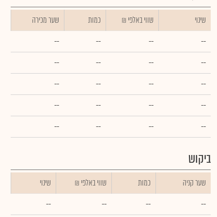
שינוי
₪ שווי באלפי
כמות
שער מכירה
--
--
--
--
--
--
--
--
--
--
--
--
--
--
--
--
--
--
--
--
ביקוש
שער קניה
כמות
₪ שווי באלפי
שינוי
--
--
--
--