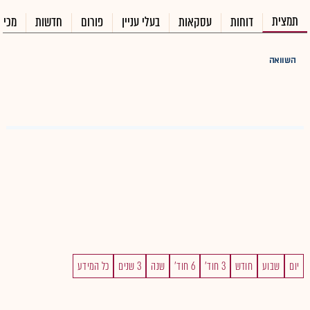
תמצית
דוחות
עסקאות
בעלי עניין
פורום
חדשות
מכיר
השוואה
יום
שבוע
חודש
3 חוד'
6 חוד'
שנה
3 שנים
כל המידע