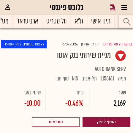
גלובס פיננסי
ראשי
תיק אישי
ת"א
וול סטריט
ארביטראז'
מט"
6/8/2026
בהשהיה של 15 דק'
עדכון אחרון
לצפות בנתונים ללא השהיה
|
מניית שירותי בנק אוטו
AUTO BANK SERV
מניה
1158161
תל-אביב
NIS
סוף יום
שער
שינוי
שינוי באג'
-10.00
-0.46%
2,169
הוסף לתיק
התראות