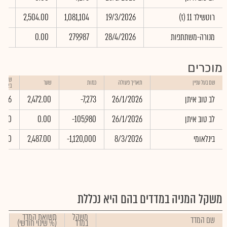
(רוטשילד 11 (ז
19/3/2026
1,081,104
2,504.00
.42
מנורה-משתתפות
28/4/2026
279,987
0.00
.00
מוכרים
שווי ע
שם בעל עניין
תאריך פעולה
כמות
שער
באלפי 
לב טוב איתן
26/1/2026
-7,273
2,472.00
78.86
לב טוב איתן
26/1/2026
-105,980
0.00
0.00
בינלאומי
8/3/2026
-1,120,000
2,487.00
0.00
משקל המניה במדדים בהם היא נכללת
משקל
תשואת המדד
שם המדד
במדד
(% שינוי חודשי)