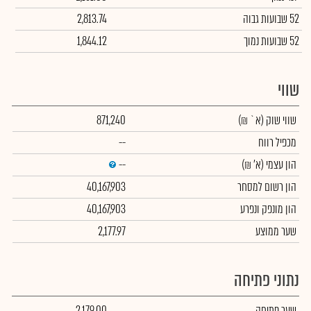
52 שבועות גבוה
2,813.74
52 שבועות נמוך
1,844.12
שווי
שווי שוק
(א` ₪)
871,240
מכפיל רווח
--
הון עצמי
(א' ₪)
--
הון רשום למסחר
40,167,903
הון מונפק ונפרע
40,167,903
שער ממוצע
2,177.97
נתוני פתיחה
שער פתיחה
2,179.00