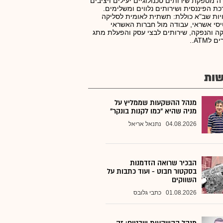
 מספקת שירותים טכנולוגיים יעילים ויציבים
ת הפיננסית ושירותים נלווים ומשלימים.
יות שב"א כוללת: תשתית לאומית לסליקה
סי אשראי, עבודה מול חברות האשראי
ה והנפקה, שירותים לבצי עסק והפעלת מתג
 לATM..
ות
מנהל ההשקעות שממליץ על
מניה שהיא "כמו לקנות בונקר"
04.08.2026
נתנאל אריאל
הבכיר שרואה הזדמנות
בסקטור חבוט - ועוד כתבות על
השווקים
01.08.2026
כתבי גלובס