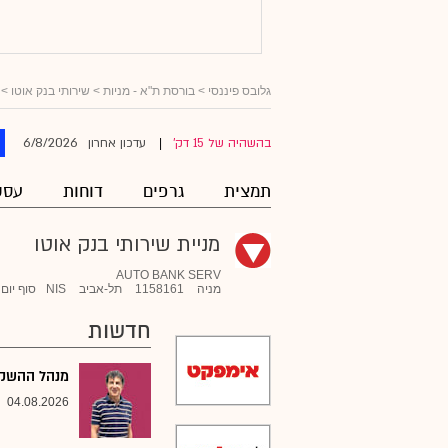
גלובס פיננסי
>
בורסת ת"א - מניות
>
שירותי בנק אוטו
> 
6/8/2026
בהשהיה של 15 דק'
עדכון אחרון
|
תמצית
גרפים
דוחות
עסק
מניית שירותי בנק אוטו
AUTO BANK SERV
מניה
1158161
תל-אביב
NIS
סוף יום
חדשות
מנהל ההשקעו
04.08.2026