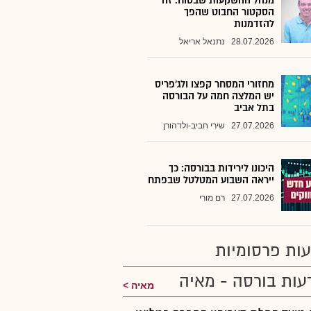
מנהל ההשקעות שבטוח: זה
הסקטור החבוט שהפך
להזדמנות
28.07.2026
נתנאל אריאל
מחזורי המסחר קפצו ולג'פריס
יש המלצה חמה על הבורסה
בתל אביב
27.07.2026
שירי חביב-ולדהורן
היכונו לירידות בבורסה: כך
ייראה השבוע המטלטל שבפתח
27.07.2026
רם מורי
ות פרסומיות
עות בורסה - מאיה
מאיה