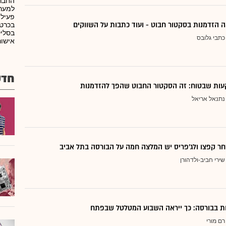
החברה
למערכ
פעילו
 הזדמנות בסקטור חבוט - ועוד כתבות על השווקים
בכרטי
בסליק
כתבי גלובס
אישורים
חדש
ות שבטוח: זה הסקטור החבוט שהפך להזדמנות
נתנאל אריאל
ר קפצו ולג'פריס יש המלצה חמה על הבורסה בתל אביב
שירי חביב-ולדהורן
דות בבורסה: כך ייראה השבוע המטלטל שבפתח
רם מורי