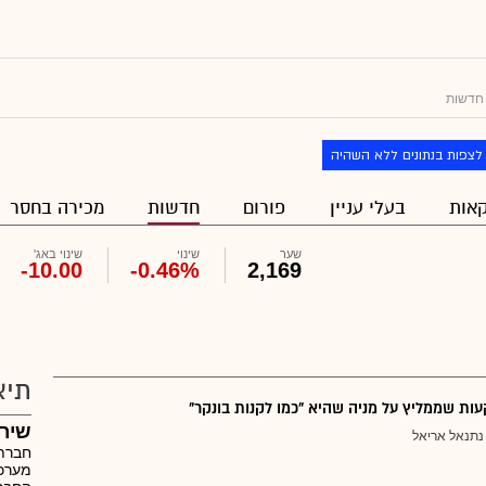
חדשות
לצפות בנתונים ללא השהיה
אות
בעלי עניין
פורום
חדשות
מכירה בחסר
שער
שינוי
שינוי באג'
-10.00
-0.46%
2,169
תיא
ת שממליץ על מניה שהיא "כמו לקנות בונקר"
שירו
נתנאל אריאל
חברת 
מערכו