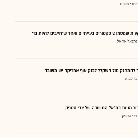
כתבי גלובס
עייתיים ואחד ש"חייבים להיות בו"
נתנאל אריאל
ך להתחזק מול השקל? לבנק אוף אמריקה יש תשובה
בר לביא
כור מניות בת"א? התשובה של צבי סטפק
צבי סטפק