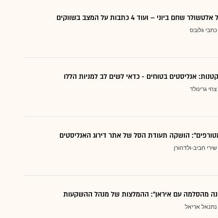
 שחם ביוני – ועוד 4 כתבות על המצב בשווקים
כתבי גלובס
צחי גרינולד
טורפים": הושקה תעודת הסל של אתר דירוג האנליסטים
שירי חביב-ולדהורן
נה מהסלמה עם איראן": ההמלצות של מנהל ההשקעות
נתנאל אריאל