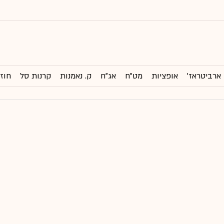
ארביטראז'
אופציות
מט"ח
אג"ח
ק. נאמנות
קרנות סל
חוזי