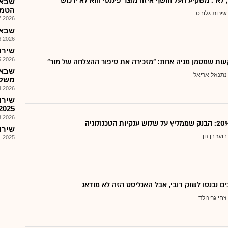
, לא": משקיע העל חושף איזה מוצר פיננסי הוא לא ירכוש
שבא-
הטמע
שירות גלובס
026, 08:27
שבא-
026, 13:26
שירותי
026, 09:04
ות שמסמן מניה אחת: "מזכירה את סיפור ההצלחה של מור"
שבא-
נתנאל אריאל
משקיע
026, 08:25
שירו
2025
026, 08:26
שירותי
בועז בן נון
025, 08:08
ם נכנסו לשוק דובי, אבל האנליסט הזה לא מודאג
צחי גרינולד