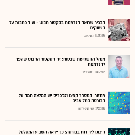
הבכיר שרואה הזדמנות בסקטור חבוט - ועוד כתבות על
השווקים
01.08.2026
כתבי גלובס
מנהל ההשקעות שבטוח: זה הסקטור החבוט שהפך
להזדמנות
28.07.2026
נתנאל אריאל
מחזורי המסחר קפצו ולג'פריס יש המלצה חמה על
הבורסה בתל אביב
27.07.2026
שירי חביב-ולדהורן
היכונו לירידות בבורסה: כך ייראה השבוע המטלטל