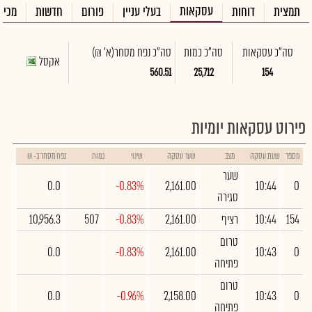
עסקאות
תמצית
דוחות
בעלי עניין
פורום
חדשות
מכיר
סה"כ עסקאות
סה"כ כמות
סה"כ נפח מסחר
(א' ₪)
אקסל
560.51
25,712
154
פירוט עסקאות יומיות
מספר
שעת עסקה
מצב
שער עסקה
שינוי
כמות
נפח מסחר ב- ₪
שער
0.0
-0.83%
2,161.00
10:44
0
סגירה
154
10:44
רציף
2,161.00
-0.83%
507
10,956.3
טרום
0.0
-0.83%
2,161.00
10:43
0
פתיחה
טרום
0.0
-0.96%
2,158.00
10:43
0
פתיחה