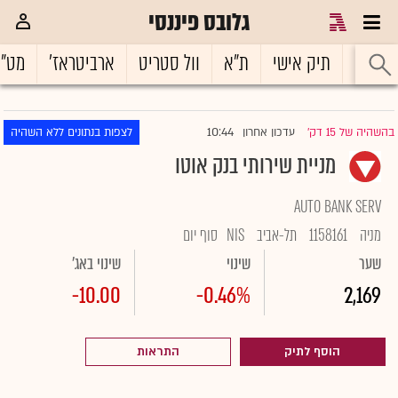
גלובס פיננסי
ראשי
תיק אישי
ת"א
וול סטריט
ארביטראז'
מט"
10:44
בהשהיה של 15 דק'
עדכון אחרון
לצפות בנתונים ללא השהיה
|
מניית שירותי בנק אוטו
AUTO BANK SERV
מניה
1158161
תל-אביב
NIS
סוף יום
שער
שינוי
שינוי באג'
-10.00
-0.46%
2,169
הוסף לתיק
התראות