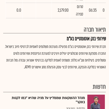
טרום
0.0
2,179.00
06:35
0
סגירה
תיאור חברה
שירותי בנק אוטומטיים בע"מ
חברת שירותי בנק אוטומטיים בע"מ מפעילה מערכות תשלומים לאומיות לכרטיסי חיוב בישראל.
החברה מספקת שירותים טכנולוגיים יעילים ויציבים למערכת הפיננסית ושירותים נלווים
ומשלימים. פעילויות שב"א כוללת: תשתית לאומית לסליקה בכרטיסי אשראי, עבודה מול חברות
האשראי בסליקה והנפקה, שירותים לבצי עסק והפעלת מתג אישורים לATM..
חדשות
מנהל ההשקעות שממליץ על מניה שהיא "כמו לקנות
בונקר"
04.08.2026
נתנאל אריאל