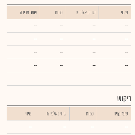
שינוי
₪ שווי באלפי
כמות
שער מכירה
--
--
--
--
--
--
--
--
--
--
--
--
--
--
--
--
--
--
--
--
ביקוש
שער קניה
כמות
₪ שווי באלפי
שינוי
--
--
--
--