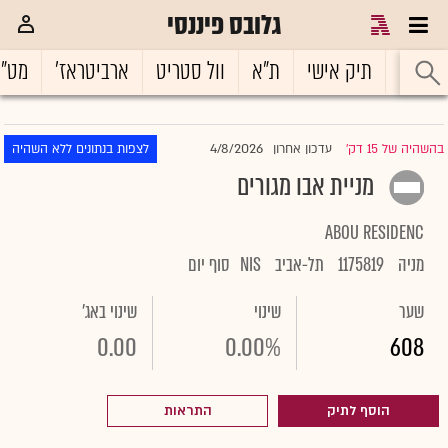
גלובס פיננסי
ראשי
תיק אישי
ת"א
וול סטריט
ארביטראז'
מט"
4/8/2026
בהשהיה של 15 דק'
עדכון אחרון
לצפות בנתונים ללא השהיה
|
מניית אבו מגורים
ABOU RESIDENC
מניה
1175819
תל-אביב
NIS
סוף יום
שער
שינוי
שינוי באג'
0.00
0.00%
608
הוסף לתיק
התראות