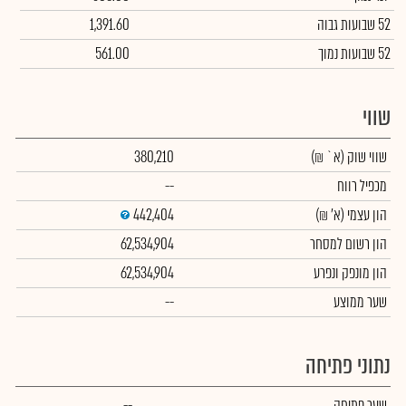
52 שבועות גבוה
1,391.60
52 שבועות נמוך
561.00
שווי
שווי שוק
(א` ₪)
380,210
מכפיל רווח
--
הון עצמי
(א' ₪)
442,404
הון רשום למסחר
62,534,904
הון מונפק ונפרע
62,534,904
שער ממוצע
--
נתוני פתיחה
שער פתיחה
--