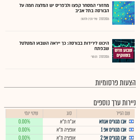
מחזורי המסחר קפצו ולג'פריס יש המלצה חמה על
הבורסה בתל אביב
27.07.2026
שירי חביב-ולדהורן
היכונו לירידות בבורסה: כך ייראה השבוע המטלטל
שבפתח
27.07.2026
רם מורי
הצעות פרסומיות
ניירות ערך נוספים
שם הנייר
סוג
שינוי יומי
אבו מגורים אגחא
אג"ח ת"א
0.00%
אבו מגורים אפ 1
אופציה ת"א
0.00%
אבו מגורים אפ 2
אופציה ת"א
0.00%