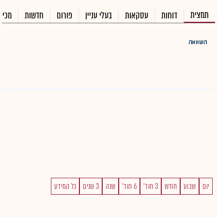
תמצית
דוחות
עסקאות
בעלי עניין
פורום
חדשות
מכיר
השוואה
יום
שבוע
חודש
3 חוד'
6 חוד'
שנה
3 שנים
כל המידע