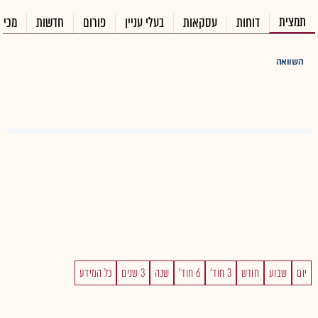
תמצית
דוחות
עסקאות
בעלי עניין
פורום
חדשות
מכיר
השוואה
יום
שבוע
חודש
3 חוד'
6 חוד'
שנה
3 שנים
כל המידע