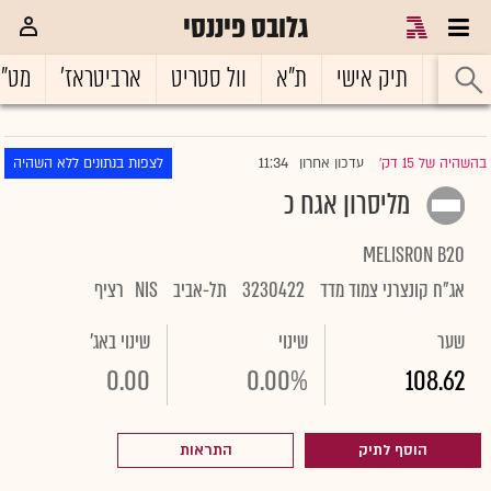
גלובס פיננסי
ראשי
תיק אישי
ת"א
וול סטריט
ארביטראז'
מט"
11:34
בהשהיה של 15 דק'
עדכון אחרון
לצפות בנתונים ללא השהיה
|
מליסרון אגח כ
MELISRON B20
אג"ח קונצרני צמוד מדד
3230422
תל-אביב
NIS
רציף
שער
שינוי
שינוי באג'
0.00
0.00%
108.62
הוסף לתיק
התראות