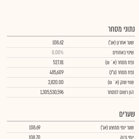
נתוני מסחר
שער אחרון
(אג')
108.62
שינוי באחוזים
0.00%
נפח מסחר
(א` ₪)
527.81
נפח מסחר
(ע"נ)
485,609
שווי שוק
(א` ₪)
2,820.00
הון רשום למסחר
1,305,530,596
שערים
שער יומי ממוצע
(אג')
108.69
יומי גבוה
108.70