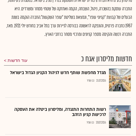
מליסרון בע"מ היא חברה ציבורית ישראלית העוסקת בנדל"ן מניב בישראל. במסגרת פעילותה,
החברה עוסקת בהשכרה, ניהול, השבחה, הקמה ואחזקה של שטחי מסחר ומשרדים. היא
הבעלים של קבוצת “קניוני עופר”, ונמצאת בשליטת “עופר השקעות”.החברה הוקמה בשנת
1987 כחברה פרטית, והונפקה לראשונה בבורסה לניירות ערך בתל אביב בחודש יולי 1921. מאז,
החברה רכשה והקימה מספר קניונים ומרכזי מסחר ברחבי הארץ..
חדשות מליסרון אגח כ
עוד חדשות
מגדל מחפשת שותף חדש לניהול הקניון הגדול בישראל
21.07.2026
נבו שפיר
רשות התחרות התנגדה, ומליסרון ביטלה את העסקה
לרכישת קניון הזהב
20.07.2026
נבו שפיר