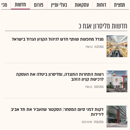
חדשות
תמצית
דוחות
עסקאות
בעלי עניין
פורום
מכיר
חדשות מליסרון אגח כ
מגדל מחפשת שותף חדש לניהול הקניון הגדול בישראל
21.07.2026
נבו שפיר
רשות התחרות התנגדה, ומליסרון ביטלה את העסקה
לרכישת קניון הזהב
20.07.2026
נבו שפיר
דקות לפני סיום המסחר: הסקטור שהעביר את תל אביב
לירידות
29.06.2026
שירות גלובס