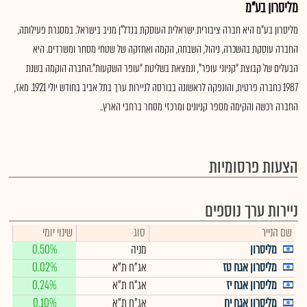
מליסרון בע"מ
מליסרון בע"מ היא חברה ציבורית ישראלית העוסקת בנדל"ן מניב בישראל. במסגרת פעילותה,
החברה עוסקת בהשכרה, ניהול, השבחה, הקמה ואחזקה של שטחי מסחר ומשרדים. היא
הבעלים של קבוצת “קניוני עופר”, ונמצאת בשליטת “עופר השקעות”.החברה הוקמה בשנת
1987 כחברה פרטית, והונפקה לראשונה בבורסה לניירות ערך בתל אביב בחודש יולי 1921. מאז,
החברה רכשה והקימה מספר קניונים ומרכזי מסחר ברחבי הארץ..
הצעות פרסומיות
ניירות ערך נוספים
שם הנייר
סוג
שינוי יומי
מליסרון
מניה
0.50%
מליסרון אגח טז
אג"ח ת"א
0.02%
מליסרון אגח יז
אג"ח ת"א
0.24%
מליסרון אגח יח
אג"ח ת"א
0.10%