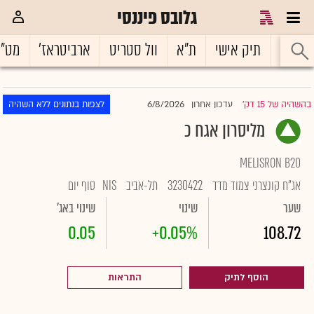
גלובס פיננסי
ראשי
תיק אישי
ת"א
וול סטריט
ארביטראז'
מט"
6/8/2026
בהשהיה של 15 דק'
עדכון אחרון
לצפות בנתונים ללא השהיה
|
מליסרון אגח כ
MELISRON B20
אג"ח קונצרני צמוד מדד
3230422
תל-אביב
NIS
סוף יום
שער
שינוי
שינוי באג'
0.05
+0.05%
108.72
הוסף לתיק
התראות