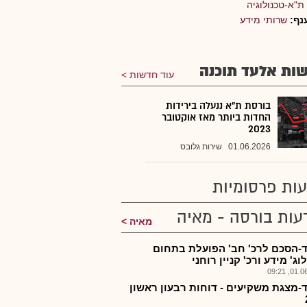
ת"א-טכנולוגיה
נף:
שרותי מידע
ות אלעד תוכנה
עוד חדשות
בורסת ת"א ננעלה בירידות
החדות ביותר מאז אוקטובר
2023
01.06.2026
שירות גלובס
ות פרסומיות
עות בורסה - מאיה
מאיה
-הסכם לרכ' חב' הפועלת בתחום
וג' מידע ורכ' קניין רוחני
01.06.2
-מצגת משקיעים - דוחות רבעון ראשון