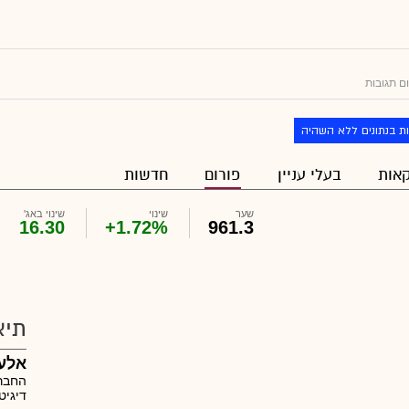
ם תגובות
ת בנתונים ללא השהיה
אות
בעלי עניין
פורום
חדשות
שער
שינוי
שינוי באג'
16.30
+1.72%
961.3
תיא
אלעד
החברה
דיגיט