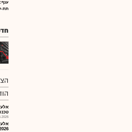
ענף:
תת-ע
חדש
הצע
הוד
אלעד
טכנול
026, 09:21
אלעד
2026