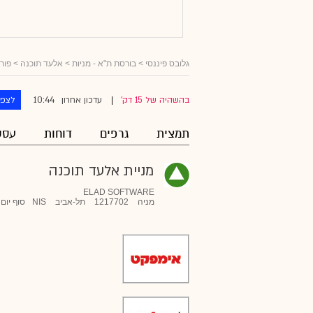
גלובס פיננסי
>
בורסת ת"א - מניות
>
אלעד תוכנה
> פורו
10:44
בהשהיה של 15 דק'
עדכון אחרון
לצפו
|
תמצית
גרפים
דוחות
עסק
מניית אלעד תוכנה
ELAD SOFTWARE
מניה
1217702
תל-אביב
NIS
סוף יום