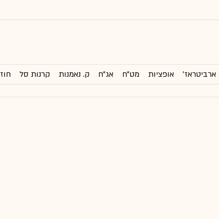
ארביטראז'
אופציות
מט"ח
אג"ח
ק. נאמנות
קרנות סל
חוזי