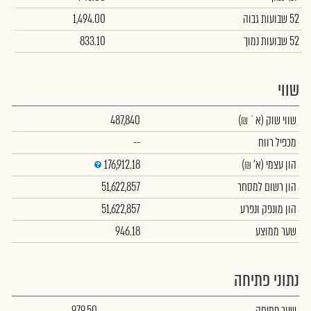
52 שבועות גבוה
1,494.00
52 שבועות נמוך
833.10
שווי
שווי שוק
(א` ₪)
487,840
מכפיל רווח
--
הון עצמי
(א' ₪)
176,912.18
הון רשום למסחר
51,622,857
הון מונפק ונפרע
51,622,857
שער ממוצע
946.18
נתוני פתיחה
שער פתיחה
979.50