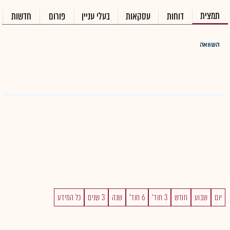
תמצית
דוחות
עסקאות
בעלי עניין
פורום
חדשות
השוואה
יום
שבוע
חודש
3 חוד'
6 חוד'
שנה
3 שנים
כל המידע