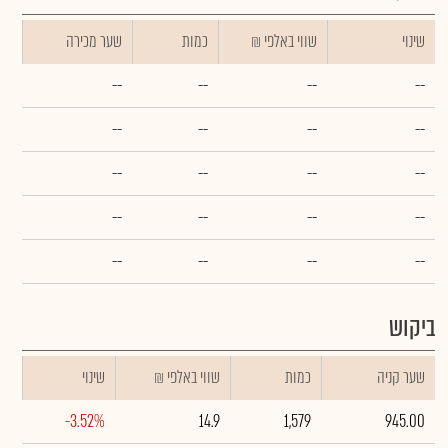
שינוי
₪ שווי באלפי
כמות
שער מכירה
--
--
--
--
--
--
--
--
--
--
--
--
--
--
--
--
--
--
--
--
ביקוש
שער קניה
כמות
₪ שווי באלפי
שינוי
-3.52%
14.9
1,579
945.00