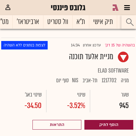
גלובס פיננסי
ראשי
תיק אישי
ת"א
וול סטריט
ארביטראז'
מט"
14:34
בהשהיה של 15 דק'
עדכון אחרון
לצפות בנתונים ללא השהיה
|
מניית אלעד תוכנה
ELAD SOFTWARE
מניה
1217702
תל-אביב
NIS
סוף יום
שער
שינוי
שינוי באג'
-34.50
-3.52%
945
הוסף לתיק
התראות