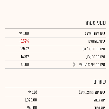
נתוני מסחר
שער אחרון
(אג')
945.00
שינוי באחוזים
-3.52%
נפח מסחר
(א` ₪)
135.42
נפח מסחר
(ע"נ)
14,312
נפח ממוצע לרבעון (א` ₪)
48.00
שערים
שער יומי ממוצע
(אג')
946.18
יומי גבוה
1,020.00
יומי נמוך
945.00