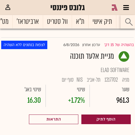
גלובס פיננסי
ראשי
תיק אישי
ת"א
וול סטריט
ארביטראז'
מט"
6/8/2026
בהשהיה של 15 דק'
עדכון אחרון
לצפות בנתונים ללא השהיה
|
מניית אלעד תוכנה
ELAD SOFTWARE
מניה
1217702
תל-אביב
NIS
סוף יום
שער
שינוי
שינוי באג'
16.30
+1.72%
961.3
הוסף לתיק
התראות