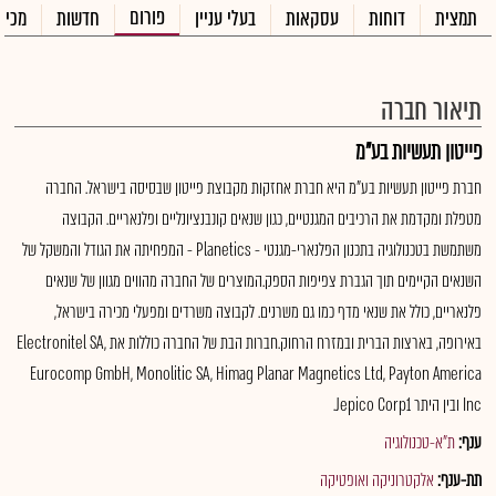
פורום
תמצית
דוחות
עסקאות
בעלי עניין
חדשות
מכיר
תיאור חברה
פייטון תעשיות בע"מ
חברת פייטון תעשיות בע"מ היא חברת אחזקות מקבוצת פייטון שבסיסה בישראל. החברה
מטפלת ומקדמת את הרכיבים המגנטיים, כגון שנאים קונבנציונליים ופלנאריים. הקבוצה
משתמשת בטכנולוגיה בתכנון הפלנארי-מגנטי - Planetics - המפחיתה את הגודל והמשקל של
השנאים הקיימים תוך הגברת צפיפות הספק.המוצרים של החברה מהווים מגוון של שנאים
פלנאריים, כולל את שנאי מדף כמו גם משרנים. לקבוצה משרדים ומפעלי מכירה בישראל,
באירופה, בארצות הברית ובמזרח הרחוק.חברות הבת של החברה כוללות את Electronitel SA,
Eurocomp GmbH, Monolitic SA, Himag Planar Magnetics Ltd, Payton America
Inc ובין היתר Jepico Corp1.
ענף:
ת"א-טכנולוגיה
תת-ענף:
אלקטרוניקה ואופטיקה