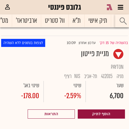
גלובס פיננסי
ראשי
תיק אישי
ת"א
וול סטריט
ארביטראז'
מט"
10:09
בהשהיה של 15 דק'
עדכון אחרון
לצפות בנתונים ללא השהיה
|
מניית פייטון
PAYTON
מניה
412015
תל-אביב
NIS
רציף
שער
שינוי
שינוי באג'
-178.00
-2.59%
6,700
הוסף לתיק
התראות