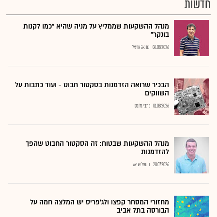
חדשות
מנהל ההשקעות שממליץ על מניה שהיא "כמו לקנות
בונקר"
04.08.2026
נתנאל אריאל
הבכיר שרואה הזדמנות בסקטור חבוט - ועוד כתבות על
השווקים
01.08.2026
כתבי גלובס
מנהל ההשקעות שבטוח: זה הסקטור החבוט שהפך
להזדמנות
28.07.2026
נתנאל אריאל
מחזורי המסחר קפצו ולג'פריס יש המלצה חמה על
הבורסה בתל אביב