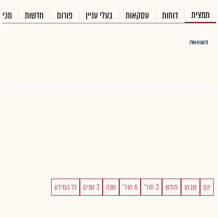
תמצית
דוחות
עסקאות
בעלי עניין
פורום
חדשות
מכיר
השוואה
יום
שבוע
חודש
3 חוד'
6 חוד'
שנה
3 שנים
כל המידע