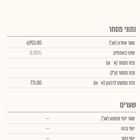
נתוני מסחר
שער אחרון
(אג')
6,953.00
שינוי באחוזים
0.00%
נפח מסחר
(א` ₪)
נפח מסחר
(ע"נ)
נפח ממוצע לרבעון (א` ₪)
771.00
שערים
שער יומי ממוצע
(אג')
--
יומי גבוה
--
יומי נמוך
--