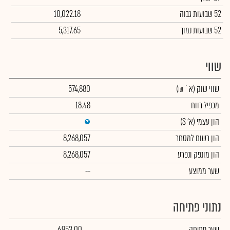
52 שבועות גבוה
10,022.18
52 שבועות נמוך
5,317.65
שווי
שווי שוק
(א` ₪)
574,880
מכפיל רווח
18.48
הון עצמי
(א' $)
הון רשום למסחר
8,268,057
הון מונפק ונפרע
8,268,057
שער ממוצע
--
נתוני פתיחה
שער פתיחה
6,953.00