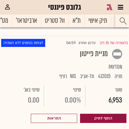
גלובס פיננסי
ראשי
תיק אישי
ת"א
וול סטריט
ארביטראז'
מט"
06:59
בהשהיה של 15 דק'
עדכון אחרון
לצפות בנתונים ללא השהיה
|
מניית פייטון
PAYTON
מניה
412015
תל-אביב
NIS
רציף
שער
שינוי
שינוי באג'
0.00
0.00%
6,953
הוסף לתיק
התראות