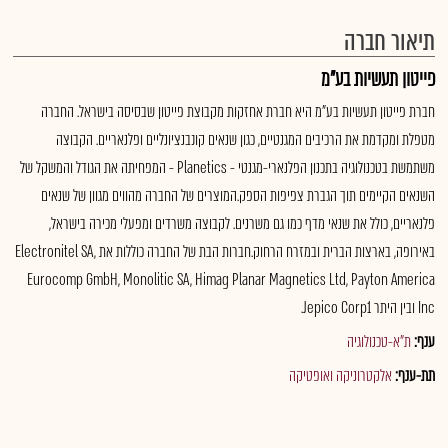
תיאור חברה
פייטון תעשיות בע"מ
חברת פייטון תעשיות בע"מ היא חברת אחזקות מקבוצת פייטון שבסיסה בישראל. החברה
מטפלת ומקדמת את הרכיבים המגנטיים, כגון שנאים קונבנציונליים ופלנאריים. הקבוצה
משתמשת בטכנולוגיה בתכנון הפלנארי-מגנטי - Planetics - המפחיתה את הגודל והמשקל של
השנאים הקיימים תוך הגברת צפיפות הספק.המוצרים של החברה מהווים מגוון של שנאים
פלנאריים, כולל את שנאי מדף כמו גם משרנים. לקבוצה משרדים ומפעלי מכירה בישראל,
באירופה, בארצות הברית ובמזרח הרחוק.חברות הבת של החברה כוללות את Electronitel SA,
Eurocomp GmbH, Monolitic SA, Himag Planar Magnetics Ltd, Payton America
Inc ובין היתר Jepico Corp1.
ענף:
ת"א-טכנולוגיה
תת-ענף:
אלקטרוניקה ואופטיקה