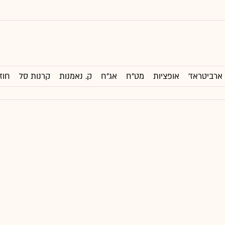
ארביטראז'
אופציות
מט"ח
אג"ח
ק. נאמנות
קרנות סל
חוז