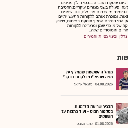
 כיום עוסקת החברה בנכסי נדל"ן מניבים
ה ופעילה בשני מגזרים עיקריים:החטיבה
-כימית: מייצרת חומרי גלם, כגון שמנים
אות, ומוכרת אותם ללקוחות התעשייתיים
 החי.חטיבת המזון: עוסקת בפיתוח, שיווק
ה של מוצרי שמן ומרגרינה ללקוחות
יים והמוסדיים שלה..
נדל"ן ובינוי מניות והמירים
ות
מנהל ההשקעות שממליץ על
מניה שהיא "כמו לקנות בונקר"
04.08.2026
נתנאל אריאל
הבכיר שרואה הזדמנות
בסקטור חבוט - ועוד כתבות על
השווקים
01.08.2026
כתבי גלובס