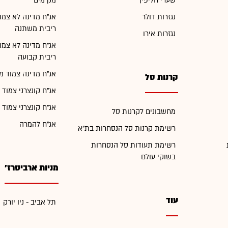
שערי חליפין
מק"מים
נגזרות דולר
אג"ח מדינה לא צמו
ריבית משתנה
נגזרות אירו
אג"ח מדינה לא צמו
ריבית קבועה
אג"ח מדינה צמוד מ
קרנות סל
אג"ח קונצרני צמוד 
אג"ח קונצרני צמוד 
מחשבונים לקרנות סל
אג"ח להמרה
רשימת קרנות סל הנסחרות בת"א
רשימת תעודות סל הנסחרות
בשוקי עולם
מניות ארביטרז'
עוד
תל אביב - ניו יורק