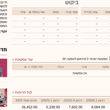
ביקוש
חיים.
להשקע
האגרו
מות
שער מכירה
שער קניה
כמות
₪ שווי באלפי
שינוי
וכוספ
והמשק
--
--
--
--
--
ואספק
--
--
--
--
--
המסחר
--
--
--
--
--
ענף:
--
--
--
--
--
--
--
--
--
--
חדש
עסקאות יומיות:
0
מינימום לעסקה:
34
עוד עסקאות
 עסקה
שינוי
כמות
נפח מסחר ב- ₪
אין עסקאות
לכל הדוחות
רבעון 1 (2026)
רבעון 4 (2025)
רבעון 1 (2025)
סיכום שנתי 2025
26,452.00
5,238.00
7,602.00
8,084.00