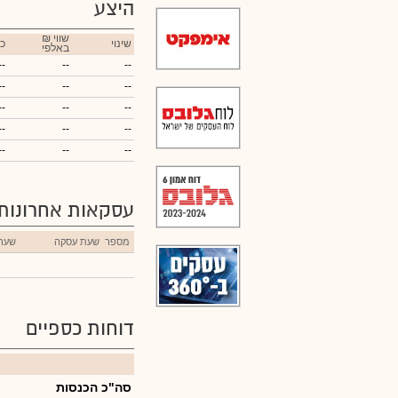
היצע
₪ שווי
שינוי
כ
באלפי
--
--
--
--
--
--
--
--
--
--
--
--
--
--
--
עסקאות אחרונות
מספר
שעת עסקה
שער
דוחות כספיים
סה"כ הכנסות