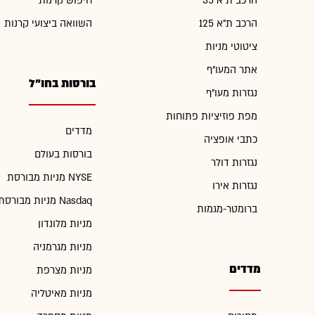
הרכב ת"א 35
חיפוש קרנות
הרכב ת"א 125
השוואה ביצועי קרנות
ציטוטי מניות
אתר המעו"ף
בורסות בחו"ל
נגזרות מעו"ף
מפת פוזיציות פתוחות
מדדים
כתבי אופציה
בורסות בעולם
נגזרות דולר
מניות מבורסת NYSE
נגזרות אירו
מניות מבורסת Nasdaq
ברומטר-מגמות
מניות מלונדון
מניות מגרמניה
מדדים
מניות מצרפת
מניות מאיטליה