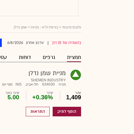
גלובס פיננסי
>
בורסת ת"א - מניות
> שמן נדלן
6/8/2026
בהשהיה של 15 דק'
עדכון אחרון
|
תמצית
גרפים
דוחות
עסק
מניית שמן נדלן
SHEMEN INDUSTRY
מניה
634030
תל-אביב
NIS
סוף יום
שער
שינוי
שינוי באג'
5.00
+0.36%
1,409
הוסף לתיק
התראות