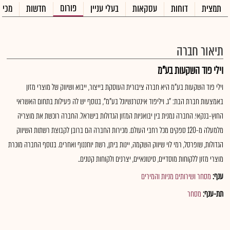
פורום
תמצית
דוחות
עסקאות
בעלי עניין
חדשות
מכיר
תיאור חברה
וילי פוד השקעות בע"מ
וילי פוד השקעות בע"מ היא חברה ציבורית העוסקת בייצור, ייבוא ושיווק של מוצרי מזון
באמצעות חברת הבת: "ג. ויליפוד אינטרנשיונל בע"מ", בנוסף יש לה פעילות בתחום האשראי
החוץ-בנקאי. החברה נמנית בין יבואניות המזון הגדולות בישראל. החברה רוכשת את מוצריה
מלמעלה מ-120 ספקים מכל רחבי העולם. מכירות החברה הם ברובן לקבוצת רשתות השיווק
הגדולות, שופרסל, רמי לוי שיווק השקמה, יינות ביתן, רשת יוחננוף ואחרים. בנוסף החברה מוכרת
מוצרי מזון ללקוחות מוסדיים, סיטונאיים, יצרנים ולקוחות קטנים..
ענף:
מסחר ושירותים מניות והמירים
תת-ענף:
מסחר