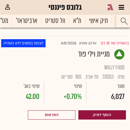
גלובס פיננסי
ראשי
תיק אישי
ת"א
וול סטריט
ארביטראז'
מט"
6/8/2026
בהשהיה של 15 דק'
עדכון אחרון
לצפות בנתונים ללא השהיה
|
מניית וילי פוד
WILLY FOOD
מניה
371013
תל-אביב
NIS
סוף יום
שער
שינוי
שינוי באג'
42.00
+0.70%
6,027
הוסף לתיק
התראות