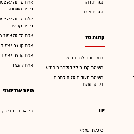
נגזרות דולר
אג"ח מדינה לא צמו
ריבית משתנה
נגזרות אירו
אג"ח מדינה לא צמו
ריבית קבועה
אג"ח מדינה צמוד מ
קרנות סל
אג"ח קונצרני צמוד 
אג"ח קונצרני צמוד 
מחשבונים לקרנות סל
אג"ח להמרה
רשימת קרנות סל הנסחרות בת"א
רשימת תעודות סל הנסחרות
בשוקי עולם
מניות ארביטרז'
עוד
תל אביב - ניו יורק
כלכלת ישראל