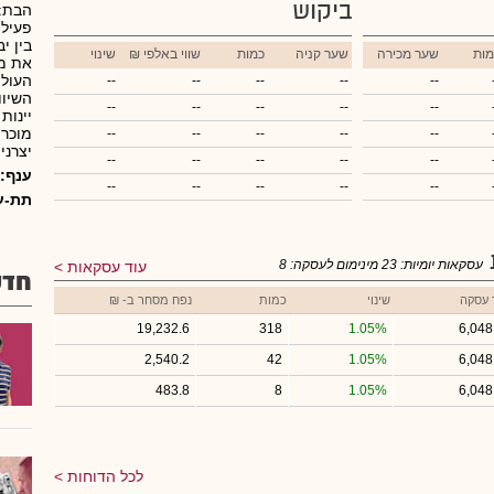
ביקוש
הבת: 
פעילו
בין י
מות
שער מכירה
שער קניה
כמות
₪ שווי באלפי
שינוי
העולם
--
--
--
--
--
השיוו
--
--
--
--
--
יינות
מוכרת
--
--
--
--
--
יצרני
--
--
--
--
--
ענף:
--
--
--
--
--
תת-ע
עסקאות יומיות:
23
מינימום לעסקה:
8
עוד עסקאות
חדש
 עסקה
שינוי
כמות
נפח מסחר ב- ₪
19,232.6
318
1.05%
6,048
2,540.2
42
1.05%
6,048
483.8
8
1.05%
6,048
לכל הדוחות