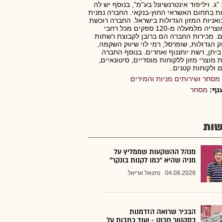
"ג. ויליפוד אינטרנשיונל בע"מ", בנוסף יש לה
ת בתחום האשראי החוץ-בנקאי. החברה נמנית
בואניות המזון הגדולות בישראל. החברה רוכשת
את מוצריה מלמעלה מ-120 ספקים מכל רחבי
. מכירות החברה הם ברובן לקבוצת רשתות
ק הגדולות, שופרסל, רמי לוי שיווק השקמה,
 ביתן, רשת יוחננוף ואחרים. בנוסף החברה
 מוצרי מזון ללקוחות מוסדיים, סיטונאיים,
ם ולקוחות קטנים..
מסחר ושירותים מניות והמירים
נף:
מסחר
ות
מנהל ההשקעות שממליץ על
מניה שהיא "כמו לקנות בונקר"
04.08.2026
נתנאל אריאל
הבכיר שרואה הזדמנות
בסקטור חבוט - ועוד כתבות על