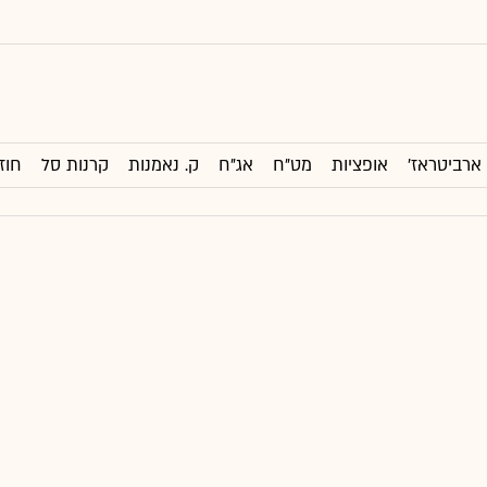
ארביטראז'
אופציות
מט"ח
אג"ח
ק. נאמנות
קרנות סל
חוז