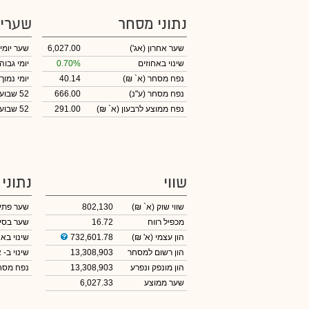
נתוני מסחר
שערי
שער אחרון
(אג')
6,027.00
שער יומי
שינוי באחוזים
0.70%
יומי גבוה
נפח מסחר
(א` ₪)
40.14
יומי נמוך
נפח מסחר
(ע"נ)
666.00
52 שבועות גבוה
נפח ממוצע לרבעון (א` ₪)
291.00
52 שבועות נמוך
שווי
נתוני
שווי שוק
(א` ₪)
802,130
שער פתי
מכפיל רווח
16.72
שער בסי
הון עצמי
(א' ₪)
732,601.78
שינוי באח
הון רשום למסחר
13,308,903
שינוי
ב- א
הון מונפק ונפרע
13,308,903
נפח מס
שער ממוצע
6,027.33