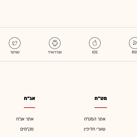
מט"ח
אג"ח
אתר המט"ח
אתר אג"ח
שערי חליפין
מק"מים