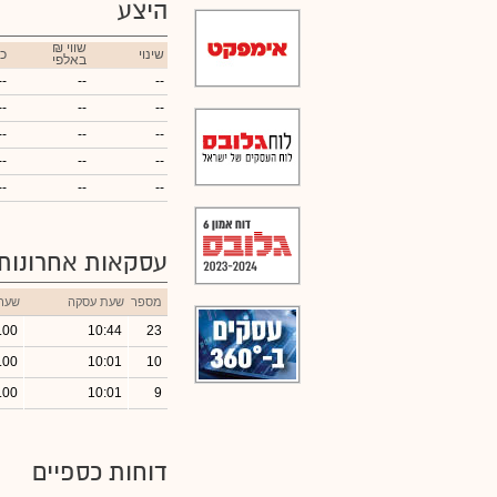
היצע
₪ שווי
שינוי
כ
באלפי
--
--
--
--
--
--
--
--
--
--
--
--
--
--
--
עסקאות אחרונות
מספר
שעת עסקה
שער
.00
10:44
23
.00
10:01
10
.00
10:01
9
דוחות כספיים