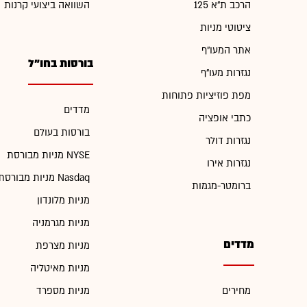
הרכב ת"א 125
השוואה ביצועי קרנות
ציטוטי מניות
אתר המעו"ף
בורסות בחו"ל
נגזרות מעו"ף
מפת פוזיציות פתוחות
מדדים
כתבי אופציה
בורסות בעולם
נגזרות דולר
מניות מבורסת NYSE
נגזרות אירו
מניות מבורסת Nasdaq
ברומטר-מגמות
מניות מלונדון
מניות מגרמניה
מדדים
מניות מצרפת
מניות מאיטליה
מחירים
מניות מספרד