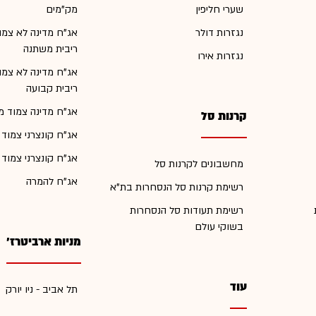
שערי חליפין
מק"מים
נגזרות דולר
אג"ח מדינה לא צמו
ריבית משתנה
נגזרות אירו
אג"ח מדינה לא צמו
ריבית קבועה
אג"ח מדינה צמוד מ
קרנות סל
אג"ח קונצרני צמוד
אג"ח קונצרני צמוד
מחשבונים לקרנות סל
אג"ח להמרה
רשימת קרנות סל הנסחרות בת"א
רשימת תעודות סל הנסחרות
בשוקי עולם
מניות ארביטרז'
עוד
תל אביב - ניו יורק