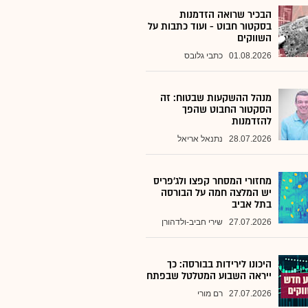
הבכיר שרואה הזדמנות
בסקטור חבוט - ועוד כתבות על
השווקים
01.08.2026
כתבי גלובס
מנהל ההשקעות שבטוח: זה
הסקטור החבוט שהפך
להזדמנות
28.07.2026
נתנאל אריאל
מחזורי המסחר קפצו ולג'פריס
יש המלצה חמה על הבורסה
בתל אביב
27.07.2026
שירי חביב-ולדהורן
היכונו לירידות בבורסה: כך
ייראה השבוע המטלטל שבפתח
27.07.2026
רם מורי