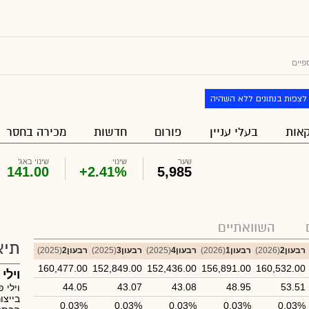
פיים
לצפות בנתונים ללא השהיה
אות
בעלי עניין
פורום
חדשות
מכירה בחסר
שער
שינוי
שינוי באג'
141.00
+2.41%
5,985
השוואתיים
תיא
רבעון2
(2026)
רבעון1
(2026)
רבעון4
(2025)
רבעון3
(2025)
רבעון2
(2025)
160,477.00
152,849.00
152,436.00
156,891.00
160,532.00
וילי
44.05
43.07
43.08
48.95
53.51
וילי 
בייצו
0.03%
0.03%
0.03%
0.03%
0.03%