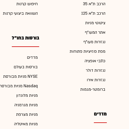
הרכב ת"א 35
חיפוש קרנות
הרכב ת"א 125
השוואה ביצועי קרנות
ציטוטי מניות
אתר המעו"ף
בורסות בחו"ל
נגזרות מעו"ף
מפת פוזיציות פתוחות
מדדים
כתבי אופציה
בורסות בעולם
נגזרות דולר
מניות מבורסת NYSE
נגזרות אירו
מניות מבורסת Nasdaq
ברומטר-מגמות
מניות מלונדון
מניות מגרמניה
מדדים
מניות מצרפת
מניות מאיטליה