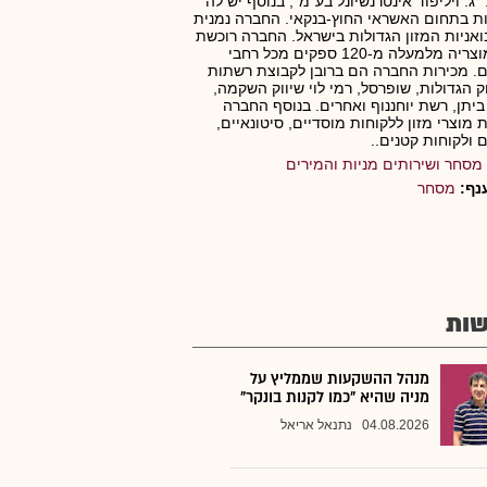
"ג. ויליפוד אינטרנשיונל בע"מ", בנוסף יש לה
ת בתחום האשראי החוץ-בנקאי. החברה נמנית
בואניות המזון הגדולות בישראל. החברה רוכשת
את מוצריה מלמעלה מ-120 ספקים מכל רחבי
. מכירות החברה הם ברובן לקבוצת רשתות
ק הגדולות, שופרסל, רמי לוי שיווק השקמה,
 ביתן, רשת יוחננוף ואחרים. בנוסף החברה
 מוצרי מזון ללקוחות מוסדיים, סיטונאיים,
ם ולקוחות קטנים..
מסחר ושירותים מניות והמירים
נף:
מסחר
ות
מנהל ההשקעות שממליץ על
מניה שהיא "כמו לקנות בונקר"
04.08.2026
נתנאל אריאל