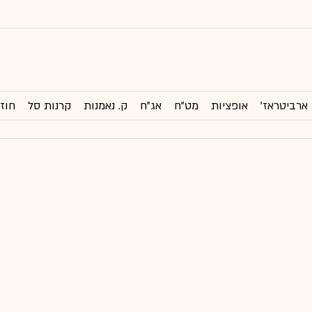
ארביטראז'
אופציות
מט"ח
אג"ח
ק. נאמנות
קרנות סל
חוזי