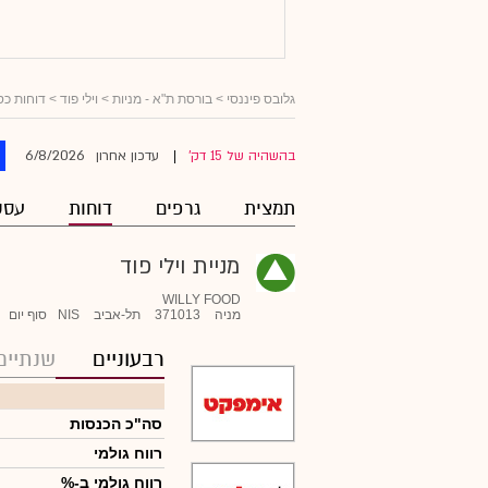
גלובס פיננסי
>
בורסת ת"א - מניות
>
וילי פוד
> דוחות כס
6/8/2026
בהשהיה של 15 דק'
עדכון אחרון
|
תמצית
גרפים
דוחות
עסק
מניית וילי פוד
WILLY FOOD
מניה
371013
תל-אביב
NIS
סוף יום
רבעוניים
שנתיים
סה"כ הכנסות
רווח גולמי
רווח גולמי ב-%