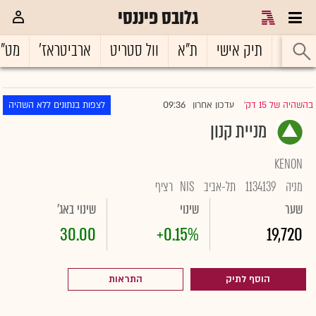
גלובס פיננסי
ראשי
תיק אישי
ת"א
וול סטריט
ארביטראז'
מט"
09:36
בהשהיה של 15 דק'
עדכון אחרון
לצפות בנתונים ללא השהיה
|
מניית קנון
KENON
מניה
1134139
תל-אביב
NIS
רציף
שער
שינוי
שינוי באג'
30.00
+0.15%
19,720
הוסף לתיק
התראות