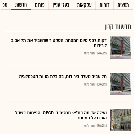
חדשות
תמצית
דוחות
עסקאות
בעלי עניין
פורום
מכיר
חדשות קנון
דקות לפני סיום המסחר: הסקטור שהעביר את תל אביב
לירידות
29.06.2026
שירות גלובס
תל אביב ננעלה בירידות, בהובלת מניות הטכנולוגיה
25.06.2026
שירות גלובס
נעילה אדומה בת"א: תחזית ה-OECD והפיחות בשקל
העיבו על המסחר
03.06.2026
שירות גלובס