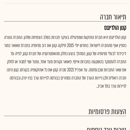
תיאור חברה
קנון הולדינגס
קנון הולדינגס היא חברת החזקות שמפעילה בעיקר חברות בשלב הצמיחה שלהן. החברה נוצרה
כספין אוף מהחברה לישראל. בחודש יולי 2015 חילקה קנון את רוב מניותיה בחברת טאואר בתור
דיבידנד לבעלי מניותיה של קנון, המהלך בוצע כחלק מהאסטרטגיה של חברת קנון, לפיה על
החברה להתמקד בהשקעה בחברות איי.סי. פאואר וקורוס מצד אחד, ומצד שני למכור או לחלק
את שאר החברות שבבעלותה. עד אפריל 2021 מכרה קנון את כל אחזקותיה בקורוס. קנון הינה
חברה דואלית ולכן ניירות הערך של החברה נסחרים בבורסה לניירות ערך בניו יורק ובבורסה
לניירות ערך בתל אביב..
הצעות פרסומיות