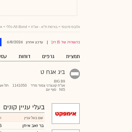
גלובס פיננסי
>
בורסת ת"א - אג"ח
>
All-Bond כללי
>
אג
6/8/2026
בהשהיה של 15 דק'
עדכון אחרון
|
תמצית
גרפים
דוחות
עסק
ביג אגח ט
BIG B9
אג"ח קונצרני צמוד מדד
1141050
תל-אב
NIS
סוף יום
בעלי עניין קונים
שם בעל עניין
ת
בר זאב איתן
6