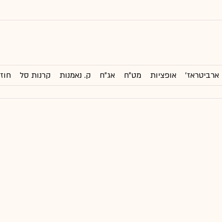
ארביטראז'
אופציות
מט"ח
אג"ח
ק. נאמנות
קרנות סל
חוזי