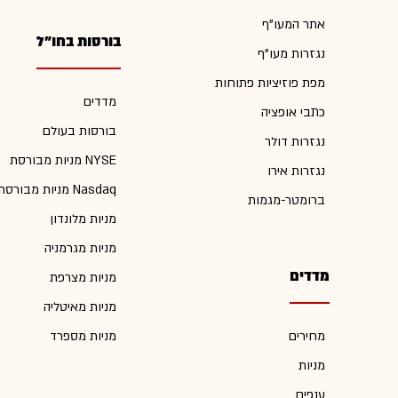
אתר המעו"ף
בורסות בחו"ל
נגזרות מעו"ף
מפת פוזיציות פתוחות
מדדים
כתבי אופציה
בורסות בעולם
נגזרות דולר
מניות מבורסת NYSE
נגזרות אירו
מניות מבורסת Nasdaq
ברומטר-מגמות
מניות מלונדון
מניות מגרמניה
מדדים
מניות מצרפת
מניות מאיטליה
מחירים
מניות מספרד
מניות
ענפים