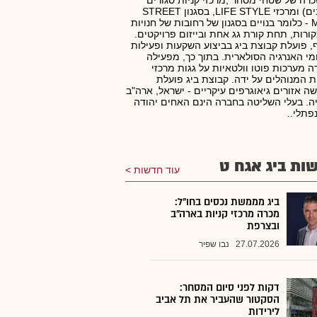
רה של שטחי מסחר ,מרכזי קניות סגורים
(קניונים) ומרכזי LIFE STYLE, בסגנון STREET
MALL - כלומר בנויים בסגנון של רחובות של חנויות
ורות, תחת קורת גג אחת ובייזום פרויקטים.
, פועלת קבוצת ביג בביצוע השקעות ופעילות
י האנרגיה הסולארית. בתוך כך, מפעילה
 מערכות פוטו וולטאיות על גגות מרכזי
ת המנוהלים על ידה. קבוצת ביג פועלת
ה אזורים גיאוגרפים עיקריים - ישראל, ארה"ב
ה. בעלי השליטה בחברה הינם האחים יהודה
נפתלי..
ות ביג אגח ט
עוד חדשות
ביג מממשת נכסים בחו"ל:
מכרה מרכזי קניות בארה"ב
ובצרפת
27.07.2026
נבו שפיר
דקות לפני סיום המסחר:
הסקטור שהעביר את תל אביב
לירידות