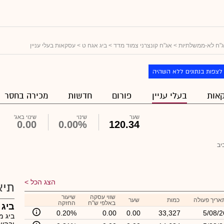
"ח לא-ממשלתיות
>
אג"ח קונצרני צמוד מדד
>
ביג אגח ט
> עסקאות בעלי עניין
לצפות בנתונים ללא השהיה
אות
בעלי עניין
פורום
חדשות
מכירה בחסר
שער
שינוי
שינוי באג'
0.00
0.00%
120.34
יב
הצג הכל
תיא
שווי עסקה
שיעור
אריך פעולה
כמות
שער
באלפי ש"ח
החזקה
ביג 
0.20%
0.00
0.00
33,327
5/08/2
ביג מ