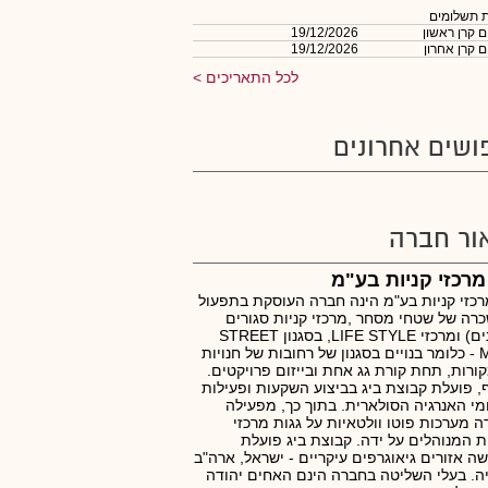
 תשלומים
 קרן ראשון
19/12/2026
 קרן אחרון
19/12/2026
לכל התאריכים
ושים אחרונים
ור חברה
מרכזי קניות בע"מ
רכזי קניות בע"מ הינה חברה העוסקת בתפעול
רה של שטחי מסחר ,מרכזי קניות סגורים
(קניונים) ומרכזי LIFE STYLE, בסגנון STREET
MALL - כלומר בנויים בסגנון של רחובות של חנויות
ורות, תחת קורת גג אחת ובייזום פרויקטים.
, פועלת קבוצת ביג בביצוע השקעות ופעילות
י האנרגיה הסולארית. בתוך כך, מפעילה
 מערכות פוטו וולטאיות על גגות מרכזי
ת המנוהלים על ידה. קבוצת ביג פועלת
ה אזורים גיאוגרפים עיקריים - ישראל, ארה"ב
ה. בעלי השליטה בחברה הינם האחים יהודה