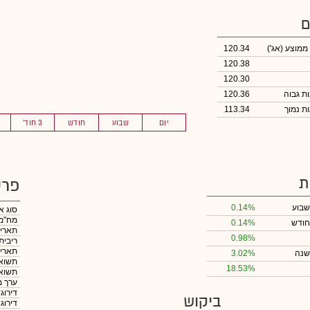
ם
 ממוצע
(אג')
120.34
120.38
120.30
120.36
113.34
יום
שבוע
חודש
3 חוד'
ת
פרט
שבוע
0.14%
סוג א
מח"מ
חודש
0.14%
תאריך
0.98%
ריבית
תאריך
שנה
3.02%
תשואה
18.53%
תשואה
ערך מ
דירוג
ביקוש
דירוג