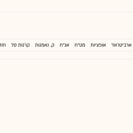
ארביטראז'
אופציות
מט"ח
אג"ח
ק. נאמנות
קרנות סל
חוז