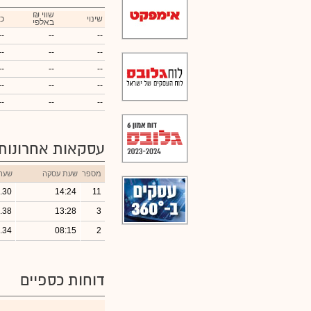
₪ שווי
שינוי
כ
באלפי
--
--
--
--
--
--
--
--
--
--
--
--
--
--
--
עסקאות אחרונות
מספר
שעת עסקה
שער
.30
14:24
11
.38
13:28
3
.34
08:15
2
דוחות כספיים