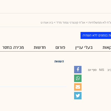
"ח לא-ממשלתיות
>
אג"ח קונצרני צמוד מדד
> ביג אגח ט
ת בנתונים ללא השהיה
אות
בעלי עניין
פורום
חדשות
מכירה בחסר
השוואה
יב
NIS
סוף יום