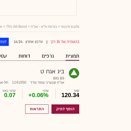
גלובס פיננסי
>
בורסת ת"א - אג"ח
>
All-Bond כללי
>
אג
14:24
בהשהיה של 15 דק'
עדכון אחרון
לצפו
|
תמצית
גרפים
דוחות
עסק
ביג אגח ט
BIG B9
אג"ח קונצרני צמוד מדד
1141050
תל-אב
שער
שינוי
שינוי באג'
0.07
+0.06%
120.34
הוסף לתיק
התראות