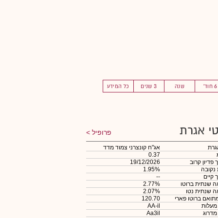
6 חוד'
שנה
3 שנים
כל המידע
י אגרת
פרופיל
גרת
אג"ח קונצרני צמוד מדד
0.37
 פדיון קרוב
19/12/2026
 נקובה
1.95%
 קיים
--
 שנתית ברוטו
2.77%
 שנתית נטו
2.07%
תואם ברוטו פארי
120.70
 מעלות
AA-il
 מדרוג
Aa3il