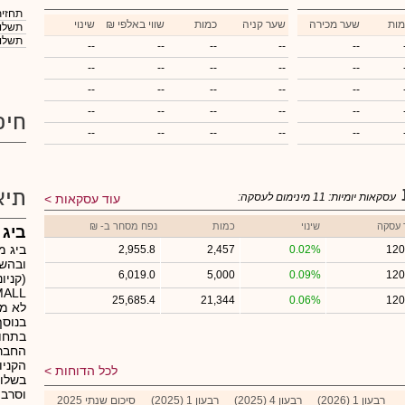
תחזית
מות
שער מכירה
שער קניה
כמות
₪ שווי באלפי
שינוי
תשלום
תשלום
--
--
--
--
--
--
--
--
--
--
--
--
--
--
--
--
--
--
--
--
חיפ
--
--
--
--
--
תיא
עסקאות יומיות:
11
מינימום לעסקה:
עוד עסקאות
 עסקה
שינוי
כמות
נפח מסחר ב- ₪
ביג 
ביג מ
2,955.8
2,457
0.02%
120
ובהשכ
6,019.0
5,000
0.09%
120
25,685.4
21,344
0.06%
120
לא מק
בנוסף
בתחומ
החברה
הקניו
לכל הדוחות
בשלוש
וסרבי
רבעון 1 (2026)
רבעון 4 (2025)
רבעון 1 (2025)
סיכום שנתי 2025