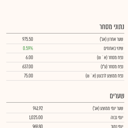
נתוני מסחר
שער אחרון
(אג')
975.50
שינוי באחוזים
0.59%
נפח מסחר
(א` ₪)
6.00
נפח מסחר
(ע"נ)
637.00
נפח ממוצע לרבעון (א` ₪)
75.00
שערים
שער יומי ממוצע
(אג')
941.92
יומי גבוה
1,025.00
יומי נמוך
969.80