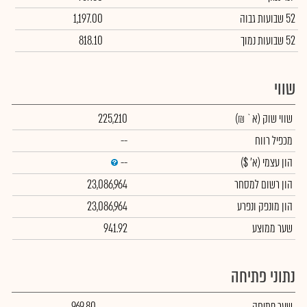
52 שבועות גבוה
1,197.00
52 שבועות נמוך
818.10
שווי
שווי שוק
(א` ₪)
225,210
מכפיל רווח
--
הון עצמי
(א' $)
--
הון רשום למסחר
23,086,964
הון מונפק ונפרע
23,086,964
שער ממוצע
941.92
נתוני פתיחה
שער פתיחה
969.80