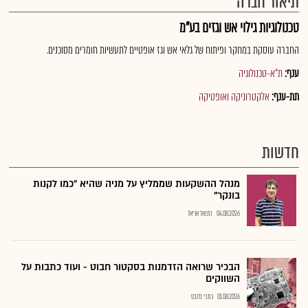
תיאור חברה
טכנולוגיות גילוי אש וגזים בע"מ
החברה עוסקת במחקר ופיתוח של גלאי אש וגז אופטיים לתעשיות חומרים מסוכנים.
ענף:
ת"א-טכנולוגיה
תת-ענף:
אלקטרוניקה ואופטיקה
חדשות
מנהל ההשקעות שממליץ על מניה שהיא "כמו לקנות
בונקר"
04.08.2026
נתנאל אריאל
הבכיר שרואה הזדמנות בסקטור חבוט - ועוד כתבות על
השווקים
01.08.2026
כתבי גלובס