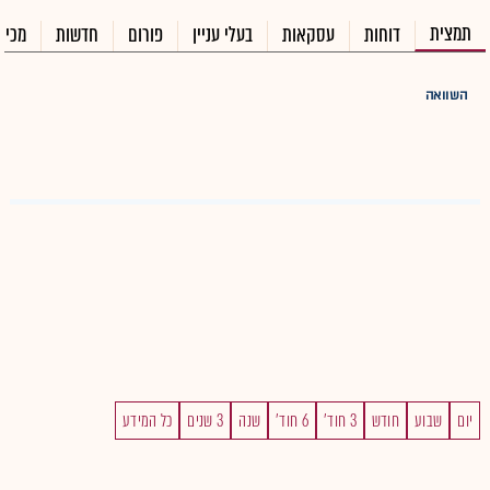
תמצית
דוחות
עסקאות
בעלי עניין
פורום
חדשות
מכיר
השוואה
יום
שבוע
חודש
3 חוד'
6 חוד'
שנה
3 שנים
כל המידע