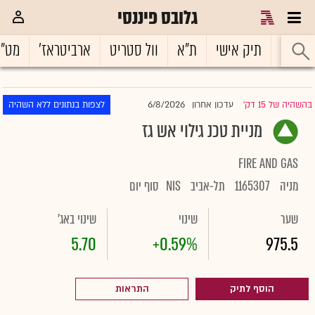
גלובס פיננסי
ראשי
תיק אישי
ת"א
וול סטריט
ארביטראז'
מט"
6/8/2026
בהשהיה של 15 דק'
עדכון אחרון
לצפות בנתונים ללא השהיה
|
מניית טכנ גילוי אש גז
FIRE AND GAS
מניה
1165307
תל-אביב
NIS
סוף יום
שער
שינוי
שינוי באג'
5.70
+0.59%
975.5
הוסף לתיק
התראות