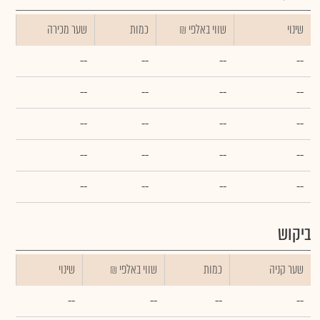
שינוי
₪ שווי באלפי
כמות
שער מכירה
--
--
--
--
--
--
--
--
--
--
--
--
--
--
--
--
--
--
--
--
ביקוש
שער קניה
כמות
₪ שווי באלפי
שינוי
--
--
--
--