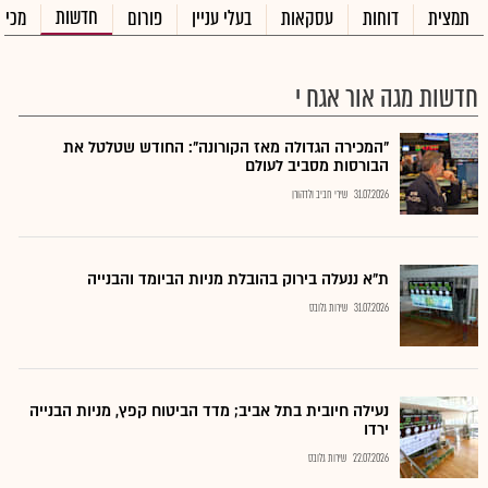
חדשות
תמצית
דוחות
עסקאות
בעלי עניין
פורום
מכיר
חדשות מגה אור אגח י
"המכירה הגדולה מאז הקורונה": החודש שטלטל את
הבורסות מסביב לעולם
31.07.2026
שירי חביב ולדהורן
ת"א ננעלה בירוק בהובלת מניות הביומד והבנייה
31.07.2026
שירות גלובס
נעילה חיובית בתל אביב; מדד הביטוח קפץ, מניות הבנייה
ירדו
22.07.2026
שירות גלובס