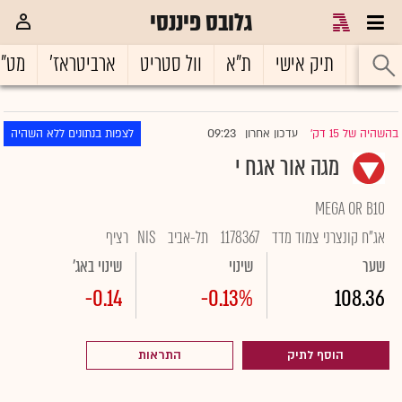
גלובס פיננסי
ראשי
תיק אישי
ת"א
וול סטריט
ארביטראז'
מט"
09:23
בהשהיה של 15 דק'
עדכון אחרון
לצפות בנתונים ללא השהיה
|
מגה אור אגח י
MEGA OR B10
אג"ח קונצרני צמוד מדד
1178367
תל-אביב
NIS
רציף
שער
שינוי
שינוי באג'
-0.14
-0.13%
108.36
הוסף לתיק
התראות