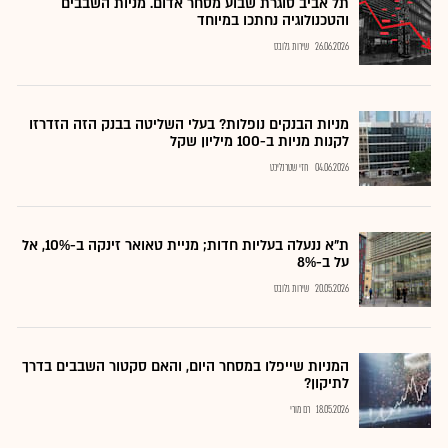
תל אביב סוגרת שבוע מסחר אדום. מניות השבבים
והטכנולוגיה נחתכו במיוחד
26.06.2026
שירות גלובס
מניות הבנקים נופלות? בעלי השליטה בבנק הזה הזדרזו
לקנות מניות ב-100 מיליון שקל
04.06.2026
חזי שטרנליכט
ת"א ננעלה בעליות חדות; מניית טאואר זינקה ב-10%, אל
על ב-8%
20.05.2026
שירות גלובס
המניות שייפלו במסחר היום, והאם סקטור השבבים בדרך
לתיקון?
18.05.2026
רם מורי