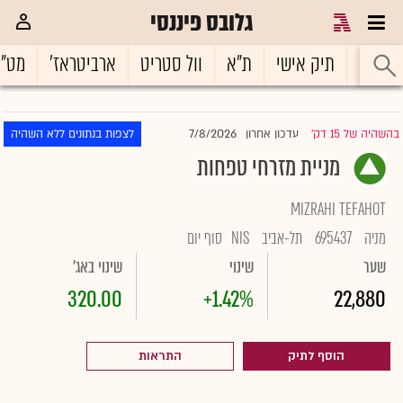
גלובס פיננסי
ראשי
תיק אישי
ת"א
וול סטריט
ארביטראז'
מט"
7/8/2026
בהשהיה של 15 דק'
עדכון אחרון
לצפות בנתונים ללא השהיה
|
מניית מזרחי טפחות
MIZRAHI TEFAHOT
מניה
695437
תל-אביב
NIS
סוף יום
שער
שינוי
שינוי באג'
320.00
+1.42%
22,880
הוסף לתיק
התראות