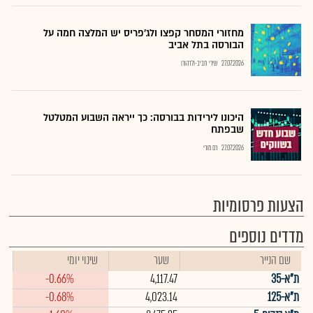
מחזורי המסחר קפצו ולג'פריס יש המלצה חמה על
הבורסה בתל אביב
27.07.2026
שירי חביב-ולדהורן
היכונו לירידות בבורסה: כך ייראה השבוע המטלטל
שבפתח
27.07.2026
רם מורי
הצעות פרסומיות
מדדים נוספים
שם הנייר
שער
שינוי יומי
ת"א-35
4,117.47
-0.66%
ת"א-125
4,023.14
-0.68%