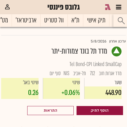
גלובס פיננסי
ראשי
תיק אישי
ת"א
וול סטריט
ארביטראז'
מט"
5/8/2026
עדכון אחרון
מדד תל בונד צמודות-יתר
Tel Bond-CPI Linked SmallCap
מדד אגרות חוב
712
תל-אביב
NIS
סוף יום
שער
שינוי
שינוי באג'
0.26
+0.06%
448.90
הוסף לתיק
התראות