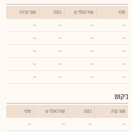
שינוי
₪ שווי באלפי
כמות
שער מכירה
--
--
--
--
--
--
--
--
--
--
--
--
--
--
--
--
--
--
--
--
ביקוש
שער קניה
כמות
₪ שווי באלפי
שינוי
--
--
--
--