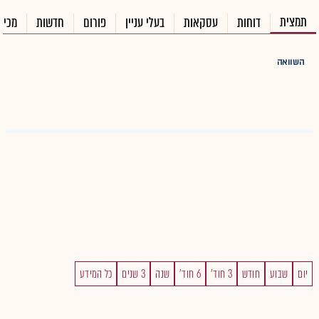
תמצית
דוחות
עסקאות
בעלי עניין
פורום
חדשות
מכיר
השוואה
יום
שבוע
חודש
3 חוד'
6 חוד'
שנה
3 שנים
כל המידע