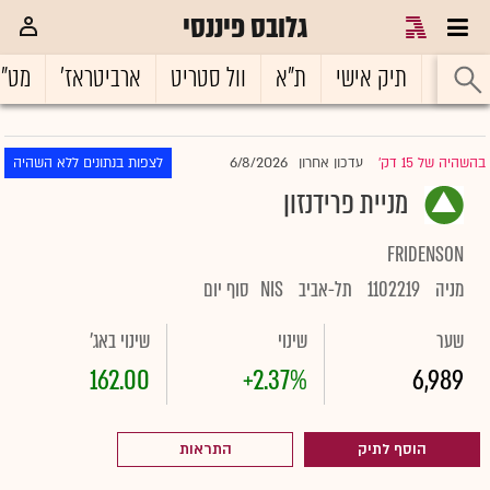
גלובס פיננסי
ראשי
תיק אישי
ת"א
וול סטריט
ארביטראז'
מט"
6/8/2026
בהשהיה של 15 דק'
עדכון אחרון
לצפות בנתונים ללא השהיה
|
מניית פרידנזון
FRIDENSON
מניה
1102219
תל-אביב
NIS
סוף יום
שער
שינוי
שינוי באג'
162.00
+2.37%
6,989
הוסף לתיק
התראות