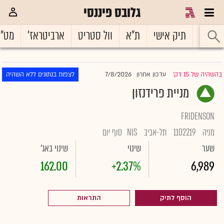
גלובס פיננסי
ראשי
תיק אישי
ת"א
וול סטריט
ארביטראז'
מט"
7/8/2026
בהשהיה של 15 דק'
עדכון אחרון
לצפות בנתונים ללא השהיה
|
מניית פרידנזון
FRIDENSON
מניה
1102219
תל-אביב
NIS
סוף יום
שער
שינוי
שינוי באג'
162.00
+2.37%
6,989
הוסף לתיק
התראות