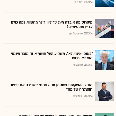
23.07.2026
בועז בן נון
מיקרוסופט איבדה מעל טריליון דולר מהשווי. למה כולם
עדיין אופטימיים?
27.07.2026
שירי חביב ולדהורן
"באופן אישי, לא": משקיע העל חושף איזה מוצר פיננסי
הוא לא ירכוש
21.07.2026
שירות גלובס
מנהל ההשקעות שמסמן מניה אחת: "מזכירה את סיפור
ההצלחה של מור"
21.07.2026
נתנאל אריאל