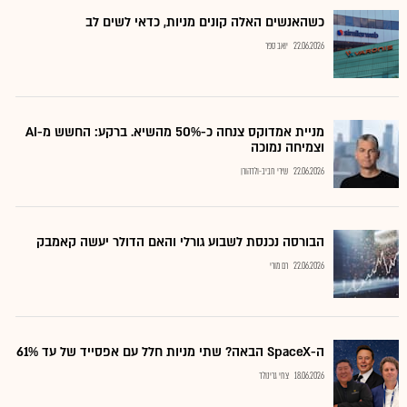
כשהאנשים האלה קונים מניות, כדאי לשים לב
22.06.2026
יואב ספר
מניית אמדוקס צנחה כ-50% מהשיא. ברקע: החשש מ-AI
וצמיחה נמוכה
22.06.2026
שירי חביב-ולדהורן
הבורסה נכנסת לשבוע גורלי והאם הדולר יעשה קאמבק
22.06.2026
רם מורי
ה-SpaceX הבאה? שתי מניות חלל עם אפסייד של עד 61%
18.06.2026
צחי גרינולד