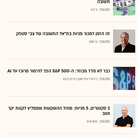
תשובה
25.06.2026
בר לביא
זה הזמן למכור מניות בת"א? התשובה של צבי סטפק
25.06.2026
צבי סטפק
כבר לא מדד מבוזר: ה-S&P 500 הפך להימור מרוכז על AI
23.06.2026
רו"ח ועו"ד איתי רושקביץ ודרינה רזניקוב
2 סקטורים, 5 מניות: מנהל ההשקעות שממליץ לקנות יקר
וטוב
23.06.2026
נתנאל אריאל