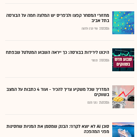
מחזורי המסחר קפצו ולג'פריס יש המלצה חמה על הבורסה
בתל אביב
27.07.2026
שירי חביב-ולדהורן
היכונו לירידות בבורסה: כך ייראה השבוע המטלטל שבפתח
27.07.2026
רם מורי
המדריך שכל משקיע צריך להכיר - ועוד 4 כתבות על המצב
בשווקים
25.07.2026
כתבי גלובס
סוכן AI לא יוצא לקרוז: הבנק שמסמן את המניות שחסינות
מפני המהפכה