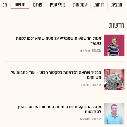
חדשות
תמצית
דוחות
עסקאות
בעלי עניין
פורום
מכיר
חדשות
מנהל ההשקעות שממליץ על מניה שהיא "כמו לקנות
בונקר"
04.08.2026
נתנאל אריאל
הבכיר שרואה הזדמנות בסקטור חבוט - ועוד כתבות על
השווקים
01.08.2026
כתבי גלובס
מנהל ההשקעות שבטוח: זה הסקטור החבוט שהפך
להזדמנות
28.07.2026
נתנאל אריאל