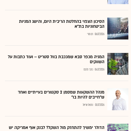
הסיכון הצפוי בהחלטת הריבית היום, והישג המניות
הביטחוניות בת"א
06.07.2026
רם מורי
המניה מכפר סבא שמככבת בוול סטריט – ועוד כתבות על
השווקים
04.07.2026
כתבי גלובס
מנהל ההשקעות שמסמן 2 סקטורים בעייתיים ואחד
ש"חייבים להיות בו"
01.07.2026
נתנאל אריאל
הדולר ימשיך להתחזק מול השקל? לבנק אוף אמריקה יש