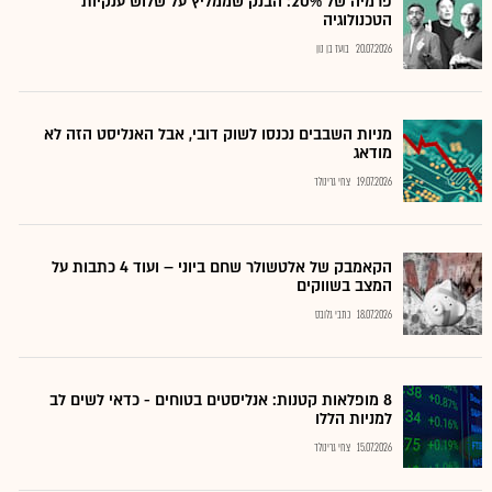
פרמיה של 20%: הבנק שממליץ על שלוש ענקיות
הטכנולוגיה
20.07.2026
בועז בן נון
מניות השבבים נכנסו לשוק דובי, אבל האנליסט הזה לא
מודאג
19.07.2026
צחי גרינולד
הקאמבק של אלטשולר שחם ביוני – ועוד 4 כתבות על
המצב בשווקים
18.07.2026
כתבי גלובס
8 מופלאות קטנות: אנליסטים בטוחים - כדאי לשים לב
למניות הללו
15.07.2026
צחי גרינולד