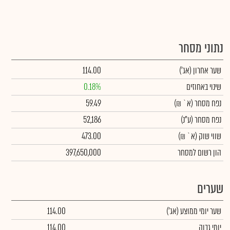
נתוני מסחר
שער אחרון
(אג')
114.00
שינוי באחוזים
0.18%
נפח מסחר
(א` ₪)
59.49
נפח מסחר
(ע"נ)
52,186
שווי שוק
(א` ₪)
473.00
הון רשום למסחר
397,650,000
שערים
שער יומי ממוצע
(אג')
114.00
יומי גבוה
114.00