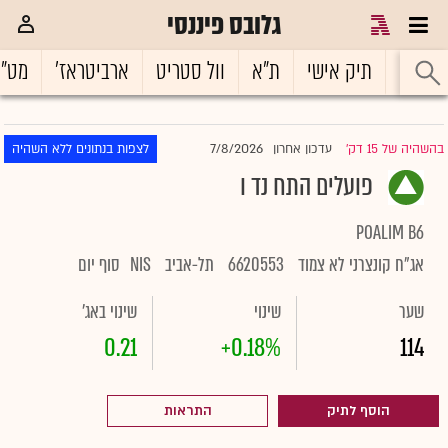
גלובס פיננסי
ראשי
תיק אישי
ת"א
וול סטריט
ארביטראז'
מט"
7/8/2026
בהשהיה של 15 דק'
עדכון אחרון
לצפות בנתונים ללא השהיה
|
פועלים התח נד ו
POALIM B6
אג"ח קונצרני לא צמוד
6620553
תל-אביב
NIS
סוף יום
שער
שינוי
שינוי באג'
0.21
+0.18%
114
הוסף לתיק
התראות