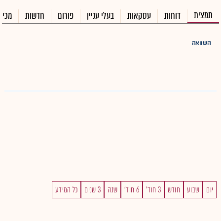
תמצית
דוחות
עסקאות
בעלי עניין
פורום
חדשות
מכיר
השוואה
יום
שבוע
חודש
3 חוד'
6 חוד'
שנה
3 שנים
כל המידע