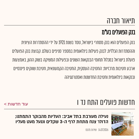
תיאור חברה
בנק הפועלים בע"מ
בנק הפועלים הוא בנק מסחרי בישראל, נוסד בשנת 1921 על ידי ההסתדרות הציונית
וההסתדרות הכללית. לבנק פעילות בינלאומית במספר סניפים בעולם. קבוצת בנק הפועלים
פועלת בישראל במכלול תחומי הבנקאות השונים ובפעילות המשיקה בשוק ההון, באמצעות
ארבע חטיבות מרכזיות: החטיבה העסקית, החטיבה הקמעונאית, חטיבת שווקים פיננסיים
ובנקאות בינלאומית וחטיבת החדשנות ואסטרטגיהה
חדשות פועלים התח נד ו
עוד חדשות
נעילה מעורבת בתל אביב: העליות מהבוקר התמתנו;
הדולר צנח מתחת לרף ה-3 שקלים וננעל מעט מעליו
14.07.2026
שירות גלובס