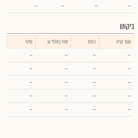
--
--
--
--
ביקוש
שער קניה
כמות
₪ שווי באלפי
שינוי
--
--
--
--
--
--
--
--
--
--
--
--
--
--
--
--
--
--
--
--