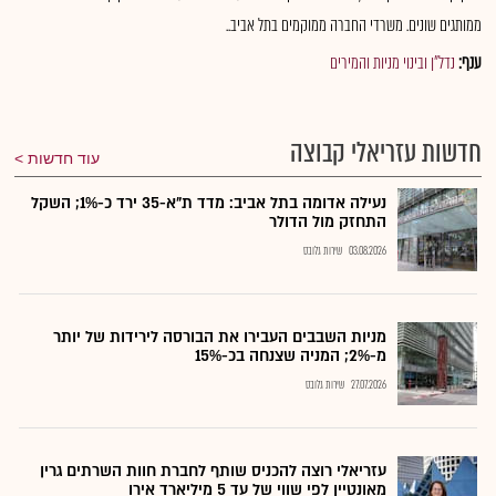
ממותגים שונים. משרדי החברה ממוקמים בתל אביב..
ענף:
נדל"ן ובינוי מניות והמירים
חדשות עזריאלי קבוצה
עוד חדשות
נעילה אדומה בתל אביב: מדד ת"א-35 ירד כ-1%; השקל
התחזק מול הדולר
03.08.2026
שירות גלובס
מניות השבבים העבירו את הבורסה לירידות של יותר
מ-2%; המניה שצנחה בכ-15%
27.07.2026
שירות גלובס
עזריאלי רוצה להכניס שותף לחברת חוות השרתים גרין
מאונטיין לפי שווי של עד 5 מיליארד אירו