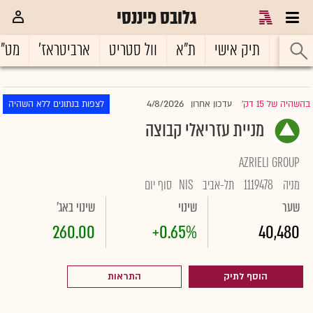
גלובס פיננסי
ראשי
תיק אישי
ת"א
וול סטריט
ארביטראז'
מט"
4/8/2026
בהשהיה של 15 דק'
עדכון אחרון
לצפות בנתונים ללא השהיה
|
מניית עזריאלי קבוצה
AZRIELI GROUP
מניה
1119478
תל-אביב
NIS
סוף יום
שער
שינוי
שינוי באג'
260.00
+0.65%
40,480
הוסף לתיק
התראות