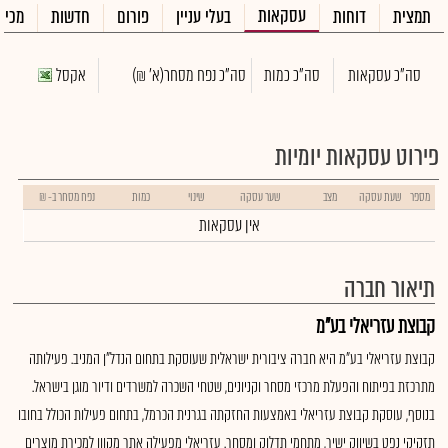
עסקאות
תמצית
דוחות
בעלי עניין
פורום
חדשות
מכיר
סה"כ עסקאות
סה"כ כמות
סה"כ נפח מסחר
(א' ₪)
אקסל
פירוט עסקאות יומיות
מספר
שעת עסקה
מצב
שער עסקה
שינוי
כמות
נפח מסחר ב- ₪
אין עסקאות
תיאור חברה
קבוצת עזריאלי בע"מ
קבוצת עזריאלי בע"מ היא חברה ציבורית ישראלית שעוסקת בתחום הנדל"ן המניב. פעילותה
מתרכזת בפיתוח והפעלת מרכזי מסחר וקניונים, שטחי השכרה למשרדים ודיור מוגן בישראל.
בנוסף, עוסקת קבוצת עזריאלי באמצעות החזקתה בגרנית הכרמל, בתחום פעילות הכולל בחובו
תזקיקי נפט בשיווק ישיר, מתחמי תדלוק ומסחר. עזריאלי מפעילה אתר מקוון למכירת מוצרים