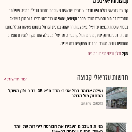
קבוצת עזריאלי בע"מ
קבוצת עזריאלי בע"מ היא חברה ציבורית ישראלית שעוסקת בתחום הנדל"ן המניב. פעילותה
מתרכזת בפיתוח והפעלת מרכזי מסחר וקניונים, שטחי השכרה למשרדים ודיור מוגן בישראל.
בנוסף, עוסקת קבוצת עזריאלי באמצעות החזקתה בגרנית הכרמל, בתחום פעילות הכולל בחובו
תזקיקי נפט בשיווק ישיר, מתחמי תדלוק ומסחר. עזריאלי מפעילה אתר מקוון למכירת מוצרים
ממותגים שונים. משרדי החברה ממוקמים בתל אביב..
ענף:
נדל"ן ובינוי מניות והמירים
חדשות עזריאלי קבוצה
עוד חדשות
נעילה אדומה בתל אביב: מדד ת"א-35 ירד כ-1%; השקל
התחזק מול הדולר
03.08.2026
שירות גלובס
מניות השבבים העבירו את הבורסה לירידות של יותר
מ-2%; המניה שצנחה בכ-15%