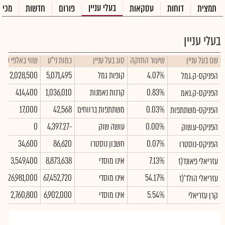
בעלי עניין
תמצית
דוחות
עסקאות
פורום
חדשות
מכיר
בעלי עניין
שם בעל עניין
שיעור החזקה
סוג בעל עניין
כמות ני"ע
שווי באלפי ש"ח
4.07%
קופות גמל
5,071,495
2,028,500
הפניקס-ק.גמל
0.83%
קרנות נאמנות
1,036,010
414,400
הפניקס-ק.נאמ
0.03%
משתתפות ברווחים
42,568
17,000
הפניקס-משתתפות
0.00%
עושה שוק
-4,397.27
0
הפניקס-ע.שוק
0.07%
חשבון נוסטרו
86,620
34,600
הפניקס-נוסטרו
7.13%
אינו מוסדי
8,873,638
3,549,400
עזריאלי פאונד(ז
54.17%
אינו מוסדי
67,452,720
26,981,000
עזריאלי הולד'(ז
5.54%
אינו מוסדי
6,902,000
2,760,800
קרן עזריאלי