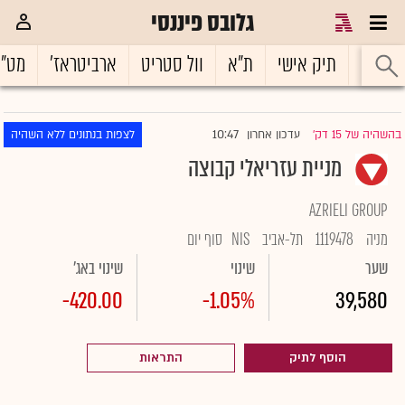
גלובס פיננסי
ראשי
תיק אישי
ת"א
וול סטריט
ארביטראז'
מט"
10:47
בהשהיה של 15 דק'
עדכון אחרון
לצפות בנתונים ללא השהיה
|
מניית עזריאלי קבוצה
AZRIELI GROUP
מניה
1119478
תל-אביב
NIS
סוף יום
שער
שינוי
שינוי באג'
-420.00
-1.05%
39,580
הוסף לתיק
התראות