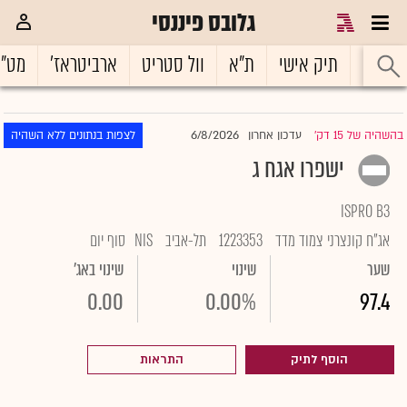
גלובס פיננסי
ראשי
תיק אישי
ת"א
וול סטריט
ארביטראז'
מט"
6/8/2026
בהשהיה של 15 דק'
עדכון אחרון
לצפות בנתונים ללא השהיה
|
ישפרו אגח ג
ISPRO B3
אג"ח קונצרני צמוד מדד
1223353
תל-אביב
NIS
סוף יום
שער
שינוי
שינוי באג'
0.00
0.00%
97.4
הוסף לתיק
התראות