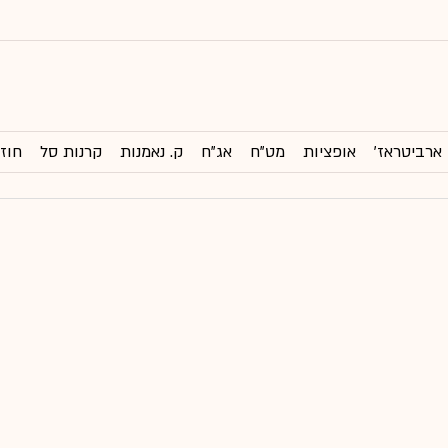
ארביטראז'
אופציות
מט"ח
אג"ח
ק. נאמנות
קרנות סל
חוזי