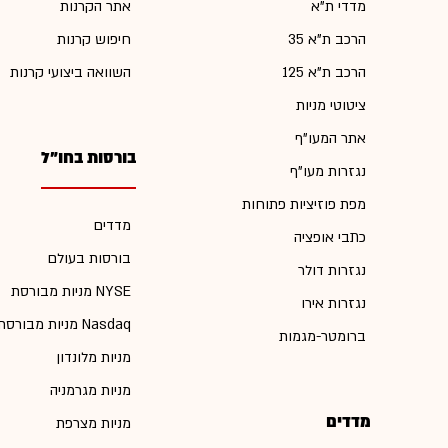
מדדי ת"א
אתר הקרנות
הרכב ת"א 35
חיפוש קרנות
הרכב ת"א 125
השוואה ביצועי קרנות
ציטוטי מניות
אתר המעו"ף
בורסות בחו"ל
נגזרות מעו"ף
מפת פוזיציות פתוחות
מדדים
כתבי אופציה
בורסות בעולם
נגזרות דולר
מניות מבורסת NYSE
נגזרות אירו
מניות מבורסת Nasdaq
ברומטר-מגמות
מניות מלונדון
מניות מגרמניה
מדדים
מניות מצרפת