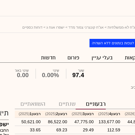
"ח לא-ממשלתיות
>
אג"ח קונצרני צמוד מדד
>
ישפרו אגח ג
> דוחות כספיים
לצפות בנתונים ללא השהיה
אות
בעלי עניין
פורום
חדשות
שער
שינוי
שינוי באג'
0.00
0.00%
97.4
יב
רבעוניים
שנתיים
השוואתיים
תיא
(20
רבעון4
(2025)
רבעון3
(2025)
רבעון2
(2025)
רבעון1
(2025)
50,621.00
86,522.00
47,775.00
133,677.00
44,
ישפ
33.65
69.23
29.49
112.59
החברה