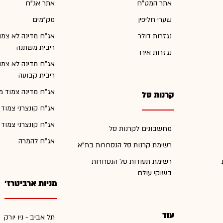
אתר המט"ח
אתר אג"ח
שערי חליפין
מק"מים
נגזרות דולר
אג"ח מדינה לא צמו
ריבית משתנה
נגזרות אירו
אג"ח מדינה לא צמו
ריבית קבועה
אג"ח מדינה צמוד מ
קרנות סל
אג"ח קונצרני צמוד
אג"ח קונצרני צמוד
מחשבונים לקרנות סל
אג"ח להמרה
רשימת קרנות סל הנסחרות בת"א
רשימת תעודות סל הנסחרות
בשוקי עולם
מניות ארביטרז'
עוד
תל אביב - ניו יורק