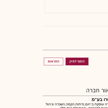
הוסף לתיק
התראות
ור חברה
רו בע"מ
 עוסקת בייזום,פיתוח,הקמה,השכרה וניהול