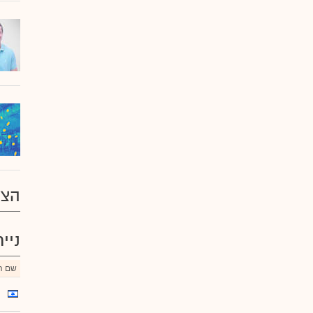
הצע
ניי
שם הנ