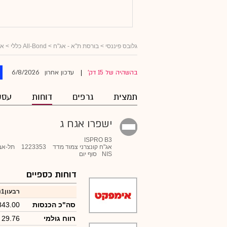
גלובס פיננסי
>
בורסת ת"א - אג"ח
>
All-Bond כללי
>
אג
6/8/2026
בהשהיה של 15 דק'
עדכון אחרון
|
תמצית
גרפים
דוחות
עסק
ישפרו אגח ג
ISPRO B3
אג"ח קונצרני צמוד מדד
1223353
תל-אב
NIS
סוף יום
דוחות כספיים
רבעון1
26)
סה"כ הכנסות
843.00
רווח גולמי
29.76