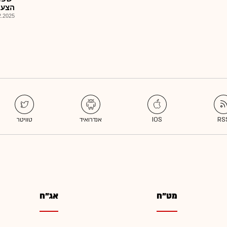
הצעת מ
025, 08:12
מט"ח
אג"ח