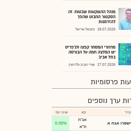
מנהל ההשקעות שבטוח: זה
הסקטור החבוט שהפך
להזדמנות
28.07.2026
נתנאל אריאל
מחזורי המסחר קפצו ולג'פריס
יש המלצה חמה על הבורסה
בתל אביב
27.07.2026
שירי חביב-ולדהורן
ות פרסומיות
רות ערך נוספים
ייר
סוג
שינוי יומי
אג"ח
ישפרו אגח א
0.00%
ת"א