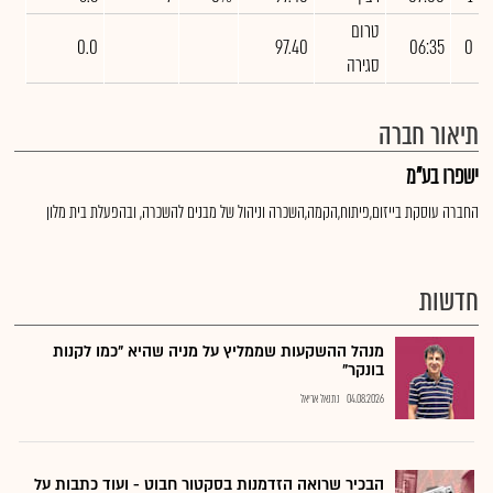
טרום
0.0
97.40
06:35
0
סגירה
תיאור חברה
ישפרו בע"מ
החברה עוסקת בייזום,פיתוח,הקמה,השכרה וניהול של מבנים להשכרה, ובהפעלת בית מלון
חדשות
מנהל ההשקעות שממליץ על מניה שהיא "כמו לקנות
בונקר"
04.08.2026
נתנאל אריאל
הבכיר שרואה הזדמנות בסקטור חבוט - ועוד כתבות על