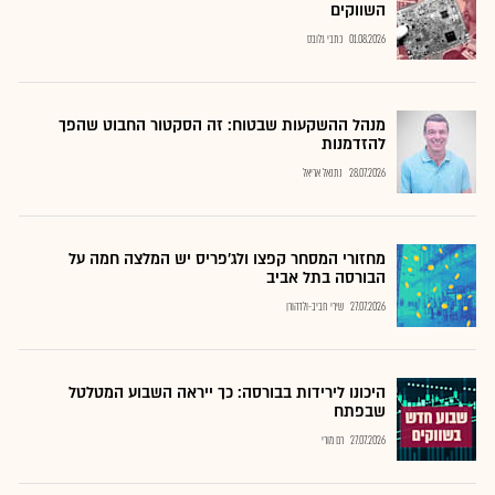
השווקים
01.08.2026
כתבי גלובס
מנהל ההשקעות שבטוח: זה הסקטור החבוט שהפך
להזדמנות
28.07.2026
נתנאל אריאל
מחזורי המסחר קפצו ולג'פריס יש המלצה חמה על
הבורסה בתל אביב
27.07.2026
שירי חביב-ולדהורן
היכונו לירידות בבורסה: כך ייראה השבוע המטלטל
שבפתח
27.07.2026
רם מורי