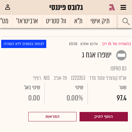
גלובס פיננסי
ראשי
תיק אישי
ת"א
וול סטריט
ארביטראז'
מט"
10:01
בהשהיה של 15 דק'
עדכון אחרון
לצפות בנתונים ללא השהיה
|
ישפרו אגח ג
ISPRO B3
אג"ח קונצרני צמוד מדד
1223353
תל-אביב
NIS
רציף
שער
שינוי
שינוי באג'
0.00
0.00%
97.4
הוסף לתיק
התראות