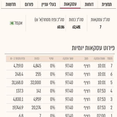
עסקאות
תמצית
דוחות
בעלי עניין
פורום
חדשות
סה"כ עסקאות
סה"כ כמות
סה"כ נפח מסחר
(א' ₪)
אקסל
60.86
62,481
7
פירוט עסקאות יומיות
מספר
שעת עסקה
מצב
שער עסקה
שינוי
כמות
נפח מסחר ב- ₪
7
10:01
רציף
97.40
0%
4,845
4,719.0
6
10:01
רציף
97.40
0%
255
248.4
5
10:01
רציף
97.40
0%
32,000
31,168.0
4
07:53
רציף
97.40
0%
141
137.3
3
07:53
רציף
97.40
0%
4,959
4,830.1
2
07:53
רציף
97.40
0%
20,274
19,746.9
1
07:00
רציף
97.40
0%
7
6.8