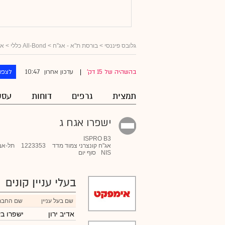
גלובס פיננסי
>
בורסת ת"א - אג"ח
>
All-Bond כללי
>
אג
10:47
בהשהיה של 15 דק'
עדכון אחרון
לצפו
|
תמצית
גרפים
דוחות
עסק
ישפרו אגח ג
ISPRO B3
אג"ח קונצרני צמוד מדד
1223353
תל-אב
NIS
סוף יום
בעלי עניין קונים
שם בעל עניין
שם החבר
אדיב ירון
ישפרו ב