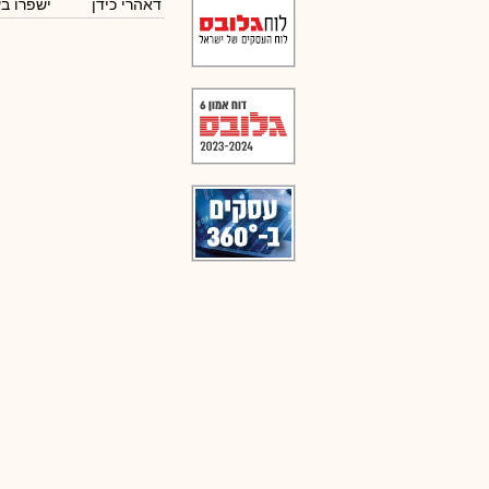
דאהרי כידן
ישפרו ב