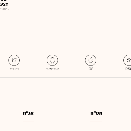
הצעת מ
025, 08:12
מט"ח
אג"ח