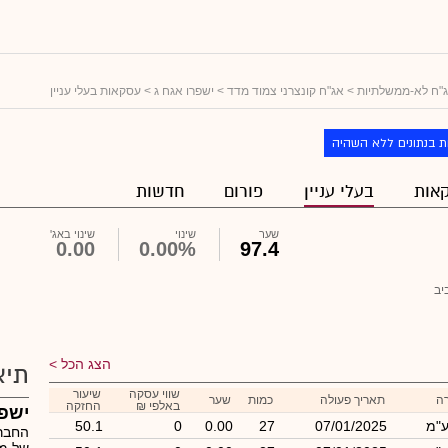
"ח לא-ממשלתיות
>
אג"ח קונצרני צמוד מדד
>
ישפרו אגח ג
> עסקאות בעלי עניין
ת בנתונים ללא השהיה
אות
בעלי עניין
פורום
חדשות
שער
שינוי
שינוי באג'
0.00
0.00%
97.4
יב
הצג הכל
תיא
שווי עסקה
שיעור
ה
תאריך פעולה
כמות
שער
באלפי ₪
החזקה
ישפ
ע"מ
07/01/2025
27
0.00
0
50.1
החברה