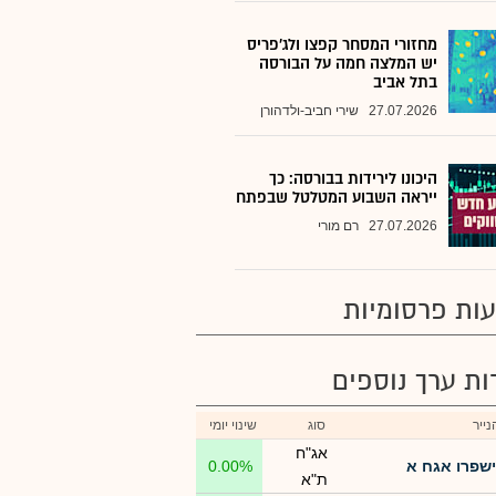
מחזורי המסחר קפצו ולג'פריס
יש המלצה חמה על הבורסה
בתל אביב
27.07.2026
שירי חביב-ולדהורן
היכונו לירידות בבורסה: כך
ייראה השבוע המטלטל שבפתח
27.07.2026
רם מורי
ות פרסומיות
רות ערך נוספים
ייר
סוג
שינוי יומי
אג"ח
ישפרו אגח א
0.00%
ת"א