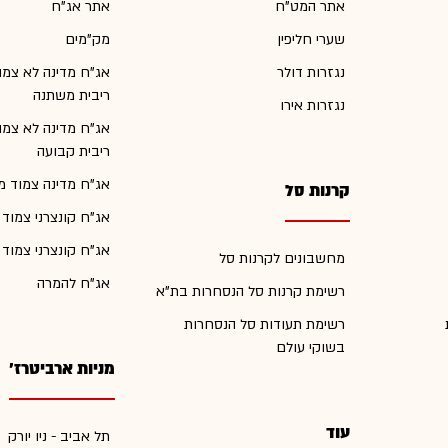
אתר המט"ח
אתר אג"ח
שערי חליפין
מק"מים
נגזרות דולר
אג"ח מדינה לא צמו
ריבית משתנה
נגזרות אירו
אג"ח מדינה לא צמו
ריבית קבועה
אג"ח מדינה צמוד מ
קרנות סל
אג"ח קונצרני צמוד
אג"ח קונצרני צמוד
מחשבונים לקרנות סל
אג"ח להמרה
רשימת קרנות סל הנסחרות בת"א
רשימת תעודות סל הנסחרות
בשוקי עולם
מניות ארביטרז'
עוד
תל אביב - ניו יורק