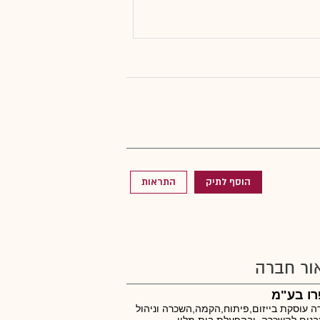
הוסף לתיק
התראות
ור חברה
רו בע"מ
 עוסקת בייזום,פיתוח,הקמה,השכרה וניהול