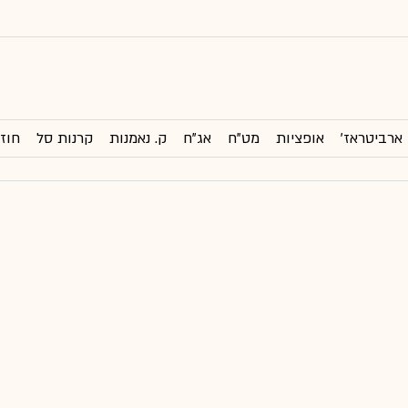
ארביטראז'
אופציות
מט"ח
אג"ח
ק. נאמנות
קרנות סל
חוזי