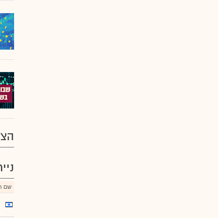
הצע
ניי
שם הנ