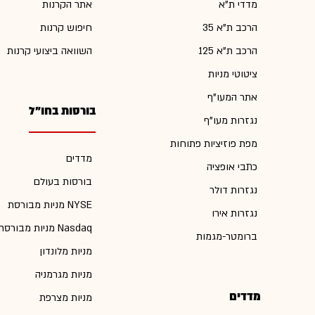
מדדי ת"א
אתר הקרנות
הרכב ת"א 35
חיפוש קרנות
הרכב ת"א 125
השוואה ביצועי קרנות
ציטוטי מניות
אתר המעו"ף
בורסות בחו"ל
נגזרות מעו"ף
מפת פוזיציות פתוחות
מדדים
כתבי אופציה
בורסות בעולם
נגזרות דולר
מניות מבורסת NYSE
נגזרות אירו
מניות מבורסת Nasdaq
ברומטר-מגמות
מניות מלונדון
מניות מגרמניה
מדדים
מניות מצרפת