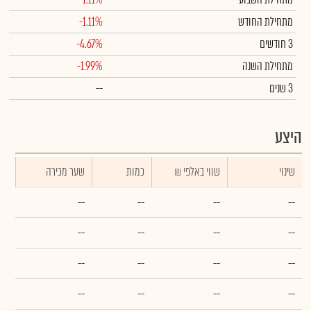
מתחילת החודש
-1.11%
3 חודשים
-4.67%
מתחילת השנה
-1.99%
3 שנים
--
היצע
שינוי
₪ שווי באלפי
כמות
שער מכירה
--
--
--
--
--
--
--
--
--
--
--
--
--
--
--
--