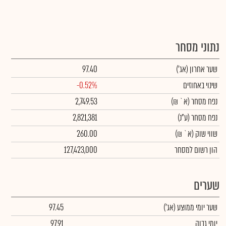
נתוני מסחר
שער אחרון
(אג')
97.40
שינוי באחוזים
-0.52%
נפח מסחר
(א` ₪)
2,749.53
נפח מסחר
(ע"נ)
2,821,381
שווי שוק
(א` ₪)
260.00
הון רשום למסחר
127,423,000
שערים
שער יומי ממוצע
(אג')
97.45
יומי גבוה
97.91