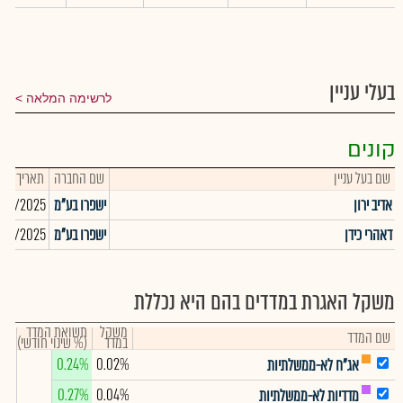
בעלי עניין
לרשימה המלאה
קונים
שם בעל עניין
שם החברה
תאריך פעו
אדיב ירון
ישפרו בע"מ
/01/2025
דאהרי כידן
ישפרו בע"מ
/01/2025
משקל האגרת במדדים בהם היא נכללת
משקל
תשואת המדד
שם המדד
במדד
(% שינוי חודשי)
0.24%
0.02%
אג"ח לא-ממשלתיות
0.27%
0.04%
מדדיות לא-ממשלתיות