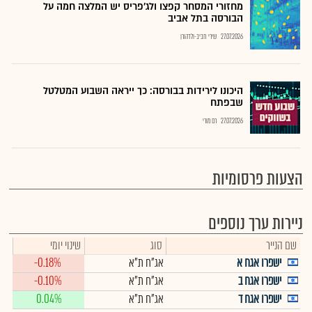
מחזורי המסחר קפצו ולג'פריס יש המלצה חמה על
הבורסה בתל אביב
27.07.2026
שירי חביב-ולדהורן
היכונו לירידות בבורסה: כך ייראה השבוע המטלטל
שבפתח
27.07.2026
רם מורי
הצעות פרסומיות
ניירות ערך נוספים
שם הנייר
סוג
שינוי יומי
ישפרו אגח א
אג"ח ת"א
-0.18%
ישפרו אגח ב
אג"ח ת"א
-0.10%
ישפרו אגח ד
אג"ח ת"א
0.04%