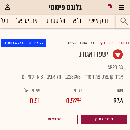
גלובס פיננסי
ראשי
תיק אישי
ת"א
וול סטריט
ארביטראז'
מט"
14:24
בהשהיה של 15 דק'
עדכון אחרון
לצפות בנתונים ללא השהיה
|
ישפרו אגח ג
ISPRO B3
אג"ח קונצרני צמוד מדד
1223353
תל-אביב
NIS
סוף יום
שער
שינוי
שינוי באג'
-0.51
-0.52%
97.4
הוסף לתיק
התראות