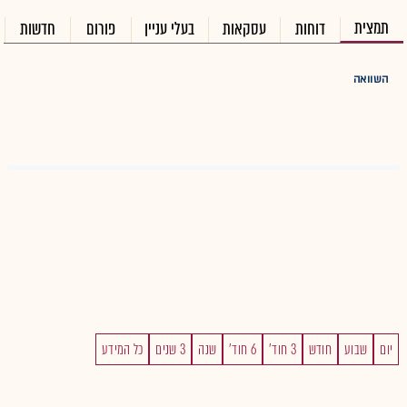
תמצית
דוחות
עסקאות
בעלי עניין
פורום
חדשות
השוואה
יום
שבוע
חודש
3 חוד'
6 חוד'
שנה
3 שנים
כל המידע