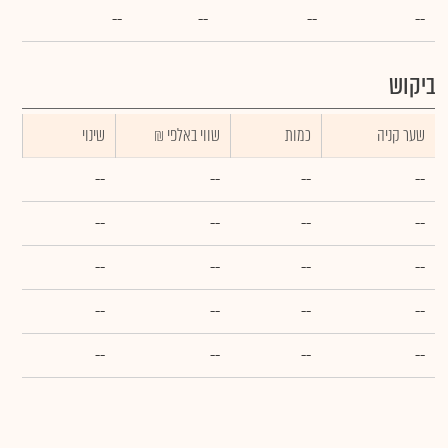
--
--
--
--
ביקוש
שער קניה
כמות
₪ שווי באלפי
שינוי
--
--
--
--
--
--
--
--
--
--
--
--
--
--
--
--
--
--
--
--