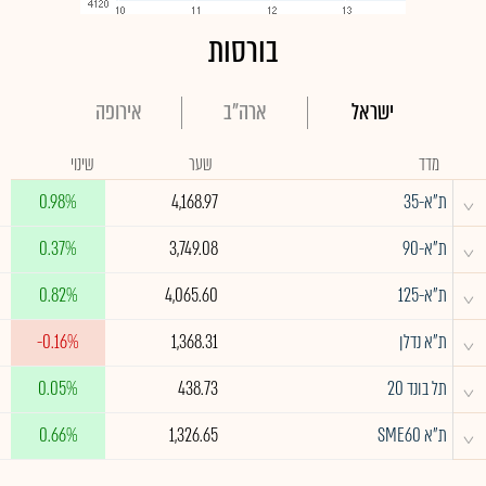
בורסות
ישראל
ארה"ב
אירופה
מדד
שער
שינוי
^
ת"א-35
4,168.97
0.98%
^
ת"א-90
3,749.08
0.37%
^
ת"א-125
4,065.60
0.82%
^
ת"א נדלן
1,368.31
-0.16%
^
תל בונד 20
438.73
0.05%
^
ת"א SME60
1,326.65
0.66%