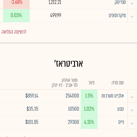
^
סנדיסק
1,212.21
-3.68%
^
מיקרוסופט
499.99
0.03%
לרשימה המלאה
ארביטראז'
שער אחרון
שם מניה
פער
תל-אביב - ניו-יורק
^
אלביט מערכות
1.5%
254000
$859.14
^
טבע
1.02%
10500
$35.35
^
נייס
4.31%
29300
$101.85