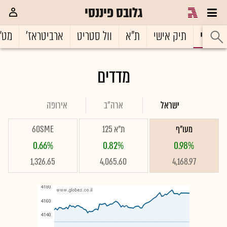
גלובס פיננסי
ראשי
תיק אישי
ת"א
וול סטריט
ארביטראז'
מט"
מדדים
ישראל
ארה"ב
אירופה
מעו"ף
ת"א 125
60SME
0.66%
0.82%
0.98%
1,326.65
4,065.60
4,168.97