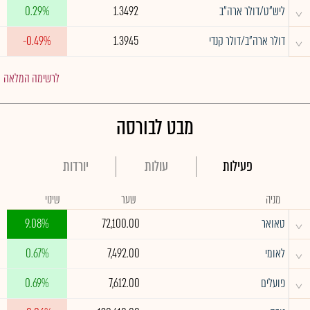
^
ליש"ט/דולר ארה"ב
1.3492
0.29%
^
דולר ארה"ב/דולר קנדי
1.3945
-0.49%
לרשימה המלאה
מבט לבורסה
פעילות
עולות
יורדות
מניה
שער
שינוי
^
טאואר
72,100.00
9.08%
^
לאומי
7,492.00
0.67%
^
פועלים
7,612.00
0.69%