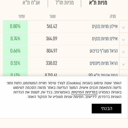
מניות ת"א
מניות חו"ל
אג"ח ת"א
מניה
שער
שינוי
^
איילון מניות בנקים
561.42
0.80%
^
אילים מניות בנקים
364.09
0.74%
^
הראל מעו"ף בריבוע
804.97
0.66%
^
הראל מניות פיננסים
338.02
0.51%
^
קסם אקטיב ת"א 90
8,710.61
0.47%
האתר עושה שימוש בעוגיות (Cookies) לצורך שיפור חוויית המשתמש, ניתוח נתוני
גלישה והתאמת תכנים אישית. המשך הגלישה באתר מהווה הסכמה לשימוש
לרשימה המלאה
בעוגיות כמפורט
במדיניות הפרטיות
. באפשרותך, בכל עת, לשנות את הגדרות
העוגיות בדפדפן. לידיעתך, חסימת עוגיות תשפיע על תפקוד האתר.
הבנתי