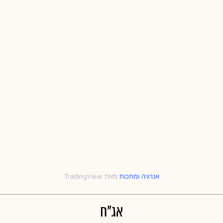
אנרגיה
‎ו‎
מתכות
אג"ח