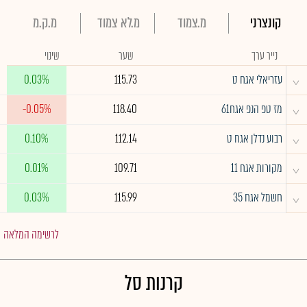
קונצרני
מ.צמוד
מ.לא צמוד
מ.ק.מ
נייר ערך
שער
שינוי
^
עזריאלי אגח ט
115.73
0.03%
^
מז טפ הנפ אגח61
118.40
-0.05%
^
רבוע נדלן אגח ט
112.14
0.10%
^
מקורות אגח 11
109.71
0.01%
^
חשמל אגח 35
115.99
0.03%
לרשימה המלאה
קרנות סל