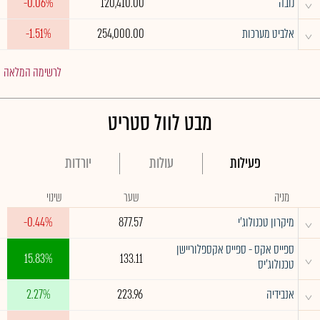
^
נובה
120,410.00
-0.06%
^
אלביט מערכות
254,000.00
-1.51%
לרשימה המלאה
מבט לוול סטריט
פעילות
עולות
יורדות
מניה
שער
שינוי
^
מיקרון טכנולוג'י
877.57
-0.44%
ספייס אקס - ספייס אקספלוריישן
^
15.83%
133.11
טכנולוג'יס
^
אנבידיה
223.96
2.27%