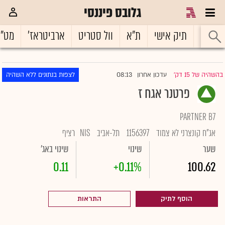
גלובס פיננסי
ראשי
תיק אישי
ת"א
וול סטריט
ארביטראז'
מט"
08:13
בהשהיה של 15 דק'
עדכון אחרון
לצפות בנתונים ללא השהיה
|
פרטנר אגח ז
PARTNER B7
אג"ח קונצרני לא צמוד
1156397
תל-אביב
NIS
רציף
שער
שינוי
שינוי באג'
0.11
+0.11%
100.62
הוסף לתיק
התראות