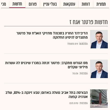
חדשות
תמצית
דוחות
עסקאות
בעלי עניין
פורום
מכיר
חדשות פרטנר אגח ז
הדיבידנד החריג בסכנה? מחזיקי האג"ח של פרטנר
מתנגדים לניסיון החלוקה
06.08.2026
איתן גרסטנפלד
מס הגודש מתקרב: פרטנר זכתה במכרז שיכניס לה עשרות
מיליוני שקלים
29.07.2026
אלון פרל
הבורסה בתל אביב ננעלה באדום; טבע זינקה ב-10%, שו"ב
אנרגיה קפצה
29.07.2026
שירות גלובס