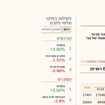
פעילות בתיקי
גולשי גלובס
היום
השבוע
החודש
ור מניות
הנרכשים
ובה של צבי
טלסיס
1
+2.82%
אלביט מערכות
2
-1.51%
בלה המלאה >
פטרוכימיים
3
-0.96%
הנמכרים
טלסיס
גבוה
1
03.08
+2.82%
17407
1724
הבורסה לניע בתא
2
-2.6%
10064
994