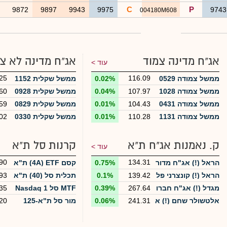
C
P
0
9872
9897
9943
9975
974
004180M608
אג"ח מדינה צמוד
אג"ח מדינה לא צ
עוד >
25
116.09
ממשל צמודה 0529
0.02%
ממשל שקלית 1152
ממשל צמודה 1028
107.97
0.04%
ממשל שקלית 0928
60
ממשל צמודה 0431
104.43
0.01%
ממשל שקלית 0829
59
ממשל צמודה 1131
110.28
0.01%
ממשל שקלית 0330
02
ק. נאמנות אג"ח ת"א
קרנות סל ת"א
עוד >
90
134.31
הראל (!) אג"ח מדור
0.75%
קסם 4A) ETF) ת"א
ג - רכיב בטוחה
125
הראל (!) קונצרני פל
139.42
0.1%
תכלית סל (40) ת"א
93
וס
35
מגדל (!) אג"ח חברו
267.64
0.39%
MTF סל Nasdaq 1
35
ת
00
אלטשולר שחם (!) א
241.31
0.06%
מור סל ת"א-125
20
ג"ח חברות ללא מניו
ת