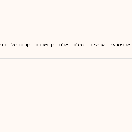
ארביטראז'
אופציות
מט"ח
אג"ח
ק. נאמנות
קרנות סל
חוז