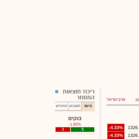
ריכוז תוצאות
המסחר
ן
ארביטראז'
היום
השבוע
החודש
בנקים
-1.95%
-4.33%
1326
3
0
5
-4.33%
1326