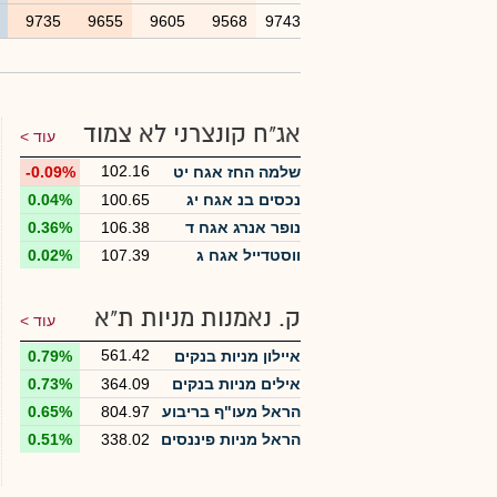
3
9735
9655
9605
9568
9743
אג"ח קונצרני לא צמוד
עוד >
102.16
שלמה החז אגח יט
-0.09%
נכסים בנ אגח יג
100.65
0.04%
נופר אנרג אגח ד
106.38
0.36%
ווסטדייל אגח ג
107.39
0.02%
ק. נאמנות מניות ת"א
עוד >
561.42
איילון מניות בנקים
0.79%
אילים מניות בנקים
364.09
0.73%
הראל מעו"ף בריבוע
804.97
0.65%
הראל מניות פיננסים
338.02
0.51%