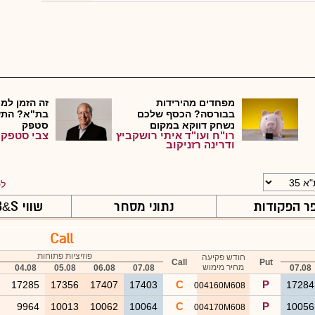
מפחדים מהירידות
זה הזמן למכ
בבורסה? הכסף שלכם
בת"א? התש
נשחק דווקא במקום
סטפק
רו"ח ועו"ד איתי רושקביץ
צבי סטפק
שנחש...
ודרינה רזניקוב
לט
ר הפקודות
נתוני מסחר
שווי B
S ויווניות
&
Call
פוזיציות פתוחות
חודש פקיעה
Call
Put
מחיר מימוש
04.08
05.08
06.08
07.08
07.08
C
P
6
17285
17356
17407
17403
1728
004160M608
C
P
9
9964
10013
10062
10064
1005
004170M608