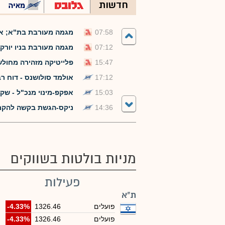
חדשות
07:58
מגמה מעורבת בת"א; אורמת מזנקת ב-10%
07:12
מגמה מעורבת בניו יורק;
15:47
פלייטיקה מזהירה מחול
17:12
אולמד סולושנס - דוח רבעון /2חצי שנתי ל
15:03
אפקפ-מינוי מנכ"ל - שקדי אפ
14:36
ניקס-הגשת בקשה להקמת בנק רבשב
מניות בולטות בשווקים
פעילות
ת"א
פועלים
1326.46
-4.33%
פועלים
1326.46
-4.33%