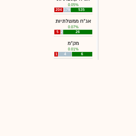
0.05%
204
179
535
אג"ח ממשלתיות
0.07%
5
2
26
מק"מ
0.01%
1
4
6