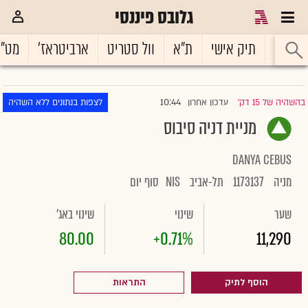
גלובס פיננסי
ראשי
תיק אישי
ת"א
וול סטריט
ארביטראז'
מט"
10:44
בהשהיה של 15 דק'
עדכון אחרון
לצפות בנתונים ללא השהיה
|
מניית דניה סיבוס
DANYA CEBUS
מניה
1173137
תל-אביב
NIS
סוף יום
שער
שינוי
שינוי באג'
80.00
+0.71%
11,290
הוסף לתיק
התראות