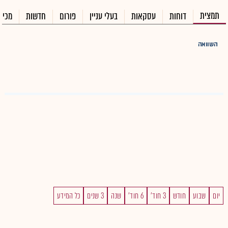
תמצית
דוחות
עסקאות
בעלי עניין
פורום
חדשות
מכיר
השוואה
יום
שבוע
חודש
3 חוד'
6 חוד'
שנה
3 שנים
כל המידע