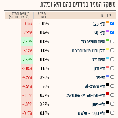
משקל המניה במדדים בהם היא נכללת
משקל
תשואת המדד
שם המדד
במדד
(% שינוי חודשי)
-0.15%
0.09%
ת"א-125
-2.21%
0.47%
ת"א-90
2.35%
0.13%
מניות והמירים כללי
-3.14%
1.13%
נדל"ן ובינוי מניות והמירים
2.38%
0.13%
מניות כללי
-3.84%
1.18%
ת"א נדלן
-2.29%
0.98%
תל-דיב
-2.54%
0.48%
ת"א All-Share
-3.13%
0.77%
ת"א-90 ו-CAP 0.8% SME60
-1.84%
0.27%
ת"א-רימון
-0.67%
0.18%
ת"א סקטור-באלאנס