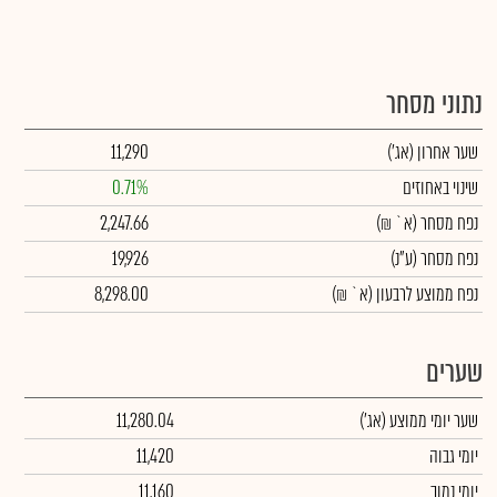
נתוני מסחר
שער אחרון
(אג')
11,290
שינוי באחוזים
0.71%
נפח מסחר
(א` ₪)
2,247.66
נפח מסחר
(ע"נ)
19,926
נפח ממוצע לרבעון (א` ₪)
8,298.00
שערים
שער יומי ממוצע
(אג')
11,280.04
יומי גבוה
11,420
יומי נמוך
11,160