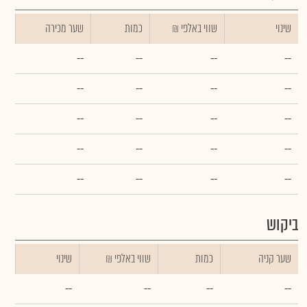
שינוי
₪ שווי באלפי
כמות
שער מכירה
--
--
--
--
--
--
--
--
--
--
--
--
--
--
--
--
--
--
--
--
ביקוש
שער קניה
כמות
₪ שווי באלפי
שינוי
--
--
--
--