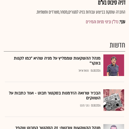
דניה סיבוס בע"מ
החברה עוסקת בביצוע עבודות בניה למגורים,מסחר,משרדים ותשתיות.
ענף:
נדל"ן ובינוי מניות והמירים
חדשות
מנהל ההשקעות שממליץ על מניה שהיא "כמו לקנות
בונקר"
04.08.2026
נתנאל אריאל
הבכיר שרואה הזדמנות בסקטור חבוט - ועוד כתבות על
השווקים
01.08.2026
כתבי גלובס
מנהל ההשקעות שבטוח: זה הסקטור החבוט שהפך