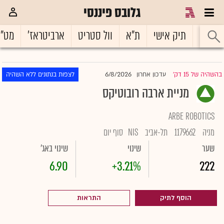
גלובס פיננסי
ראשי
תיק אישי
ת"א
וול סטריט
ארביטראז'
מט"
6/8/2026
בהשהיה של 15 דק'
עדכון אחרון
לצפות בנתונים ללא השהיה
|
מניית ארבה רובוטיקס
ARBE ROBOTICS
מניה
1179662
תל-אביב
NIS
סוף יום
שער
שינוי
שינוי באג'
6.90
+3.21%
222
הוסף לתיק
התראות