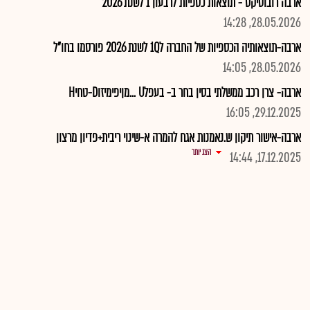
ארבה רובוטיקס - תוצאות כספיות לרבעון 1 לשנת 2026
28.05.2026, 14:28
ארבה-תוצאותיה הכספיות של החברה ל1Q לשנת 2026 פורסמו בחו"ל
28.05.2026, 14:05
ארבה- צרן רכב ממשלתי בסין בחר ב- בעפלU ...מןיפימיזוD-טחיH
29.12.2025, 16:05
ארבה-אישור תיקון ש.נאמנות אגח להמרה א-שינוי ריבית+פדיון מרצון
הצג יותר
17.12.2025, 14:44