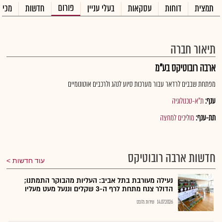
פורום
תמצית
דוחות
עסקאות
בעלי עניין
חדשות
מכיר
תיאור חברה
ארבה רובוטיקס בע"מ
מפתחת שבבים לרדאר עבור מערכות סיוע לנהג ולרכבים אוטונומיים
ענף:
ת"א-טכנולוגיה
תת-ענף:
מוליכים למחצה
חדשות ארבה רובוטיקס
עוד חדשות
נעילה מעורבת בתל אביב: העליות מהבוקר התמתנו;
הדולר צנח מתחת לרף ה-3 שקלים וננעל מעט מעליו
14.07.2026
שירות גלובס